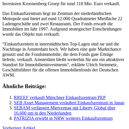
Investoren Kroonenberg Groep für rund 118 Mio. Euro verkauft
.
Das Einkaufszentrum liegt im Zentrum der niederländischen
Metropole und bietet auf rund 12.000 Quadratmeter Mietfläche 22
Ladengeschäfte und zwei Restaurants. Der Fonds erwarb die
Immobilien im Jahr 1997. Aufgrund strategischer Entscheidungen
wurde das Objekt nun verkauft.
“Einkaufszentren in innerstädtischen Top-Lagen sind rar und die
Nachfrage in Amsterdam hoch. Wir haben eine gute Marktchance
genutzt und die Fondsimmobilie, die dem Fonds gute Erträge
lieferte, verkauft. Amsterdam bleibt weiterhin für uns ein attraktiver
Standort für Immobilieninvestments“, erklärte Ulrich Steinmetz,
Geschäftsführer für die offenen Immobilienfonds der Deutschen
AWM.
Ähnliche Beiträge:
RREEF verkauft Münchner Einkaufszentrum PEP
SEB Asset Management veräußert Einkaufszentrum in Japan
SEBAM verlängert Mietvertrag mit Liberty Global über
16.600 qm in den Niederlanden
PATRIZIA erwirbt in NRW weiteres Einkaufszentrum
Vorheriger Artikel