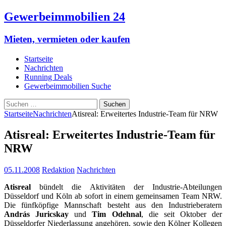
Gewerbeimmobilien 24
Mieten, vermieten oder kaufen
Startseite
Nachrichten
Running Deals
Gewerbeimmobilien Suche
Suchen
nach:
Startseite
Nachrichten
Atisreal: Erweitertes Industrie-Team für NRW
Atisreal: Erweitertes Industrie-Team für
NRW
05.11.2008
Redaktion
Nachrichten
Atisreal
bündelt die Aktivitäten der Industrie-Abteilungen
Düsseldorf und Köln ab sofort in einem gemeinsamen Team NRW.
Die fünfköpfige Mannschaft besteht aus den Industrieberatern
András Juricskay
und
Tim Odehnal
, die seit Oktober der
Düsseldorfer Niederlassung angehören, sowie den Kölner Kollegen