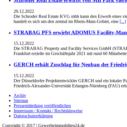
Schroder Real Estate erwirbt von MB Park viert
20.12.2022
Die Schroder Real Estate KVG mbh kann den Erwerb eines vie
handelt es sich um den zentral im Rhein-Main-Gebiet, eine
[...]
STRABAG PFS erwirbt ADOMUS Facility-Man
15.12.2022
Die STRABAG Property and Facility Services GmbH (STRAB
Frankfurt erzielte im Geschäftsjahr 2021 mit rund 60 Mitarbeit
GERCH erhält Zuschlag für Neubau der Friedri
15.12.2022
Der Düsseldorfer Projektentwickler GERCH und ein lokaler Pa
Friedrich-Alexander-Universität Erlangen-Nürnberg (FAU) erha
Archiv
Sitemap
Pressemitteilung veröffentlichen
Impressum / Kontakt / Rechtshinweise
Datenschutzerklärung
Copyright © 2017 | Gewerbeimmobilien24.de