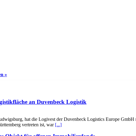
en »
gistikfläche an Duvenbeck Logistik
udwigsburg, hat die Logivest der Duvenbeck Logistics Europe GmbH r
rttemberg vertreten ist, war
[...]