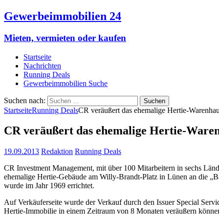
Gewerbeimmobilien 24
Mieten, vermieten oder kaufen
Startseite
Nachrichten
Running Deals
Gewerbeimmobilien Suche
Suchen nach:
Startseite
Running Deals
CR veräußert das ehemalige Hertie-Warenha
CR veräußert das ehemalige Hertie-Ware
19.09.2013
Redaktion
Running Deals
CR Investment Management, mit über 100 Mitarbeitern in sechs Lände
ehemalige Hertie-Gebäude am Willy-Brandt-Platz in Lünen
an die „B
wurde im Jahr 1969 errichtet.
Auf Verkäuferseite wurde der Verkauf durch den Issuer Special Servic
Hertie-Immobilie in einem Zeitraum von 8 Monaten veräußern können