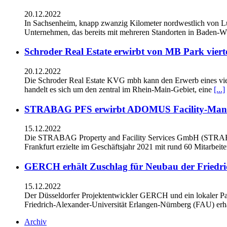
20.12.2022
In Sachsenheim, knapp zwanzig Kilometer nordwestlich von L
Unternehmen, das bereits mit mehreren Standorten in Baden-Wü
Schroder Real Estate erwirbt von MB Park viert
20.12.2022
Die Schroder Real Estate KVG mbh kann den Erwerb eines vie
handelt es sich um den zentral im Rhein-Main-Gebiet, eine
[...]
STRABAG PFS erwirbt ADOMUS Facility-Man
15.12.2022
Die STRABAG Property and Facility Services GmbH (STRAB
Frankfurt erzielte im Geschäftsjahr 2021 mit rund 60 Mitarbeit
GERCH erhält Zuschlag für Neubau der Friedri
15.12.2022
Der Düsseldorfer Projektentwickler GERCH und ein lokaler Pa
Friedrich-Alexander-Universität Erlangen-Nürnberg (FAU) erha
Archiv