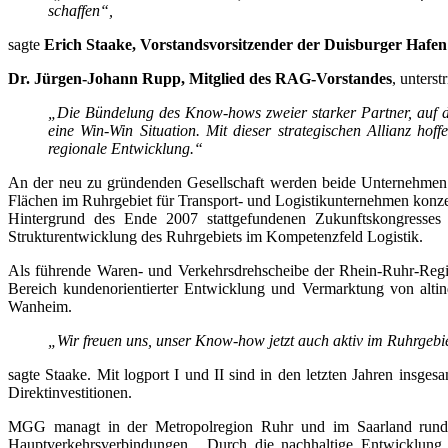
schaffen“,
sagte
Erich Staake, Vorstandsvorsitzender der Duisburger Hafe
Dr. Jürgen-Johann Rupp, Mitglied des RAG-Vorstandes
, unters
„Die Bündelung des Know-hows zweier starker Partner, auf der
eine Win-Win Situation. Mit dieser strategischen Allianz hof
regionale Entwicklung.“
An der neu zu gründenden Gesellschaft werden beide Unternehmen z
Flächen im Ruhrgebiet für Transport- und Logistikunternehmen konze
Hintergrund des Ende 2007 stattgefundenen Zukunftskongresses „
Strukturentwicklung des Ruhrgebiets im Kompetenzfeld Logistik.
Als führende Waren- und Verkehrsdrehscheibe der Rhein-Ruhr-Regio
Bereich kundenorientierter Entwicklung und Vermarktung von altind
Wanheim.
„Wir freuen uns, unser Know-how jetzt auch aktiv im Ruhrgebie
sagte Staake. Mit logport I und II sind in den letzten Jahren ins
Direktinvestitionen.
MGG managt in der Metropolregion Ruhr und im Saarland rund 
Hauptverkehrsverbindungen. „Durch die nachhaltige Entwicklung