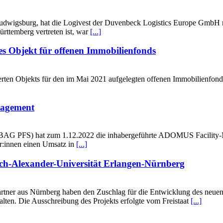
udwigsburg, hat die Logivest der Duvenbeck Logistics Europe GmbH r
rttemberg vertreten ist, war
[...]
es Objekt für offenen Immobilienfonds
rten Objekts für den im Mai 2021 aufgelegten offenen Immobilienfon
agement
AG PFS) hat zum 1.12.2022 die inhabergeführte ADOMUS Facility-
er:innen einen Umsatz in
[...]
ch-Alexander-Universität Erlangen-Nürnberg
rtner aus Nürnberg haben den Zuschlag für die Entwicklung des neue
lten. Die Ausschreibung des Projekts erfolgte vom Freistaat
[...]