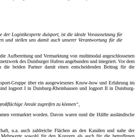
er Logistikexperte duisport, ist die ideale Voraussetzung für
sten und stellen uns damit auch unserer Verantwortung für die
f die Aufbereitung und Vermarktung von multimodal angeschlossenen
rtnetzwerk des Duisburger Hafens angebunden und integriert. Vor dem
n die beiden Partner damit einen entscheidenden Beitrag für die
 duisport-Gruppe über ein ausgewiesenes Know-how und Erfahrung im
sind logport I in Duisburg-Rheinhausen und logport II in Duisburg-
großflächige Areale zugreifen zu können“,
nehmen vermarktet worden. Davon waren rund die Hälfte ausländische
ft, u.a. auch zahlreiche Flächen an den Kanälen und nahe der
 Mehrwerte sowohl für den Konzern als auch für die betroffenen