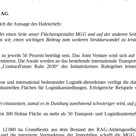
n AG
.
trich die Aussage des Hafenchefs:
 einen Seite unser Flächenspezialist MGG und auf der anderen Seite d
fen wir, einen wichtigen Beitrag zum weiteren Strukturwandel zu lei
u jeweils 50 Prozent beteiligt sein. Das Joint Venture wird sich au
ntrieren. Die Areale werden an das bestehende internationale Transpo
ContractFuture Ruhr 2030“ des Initiativkreises Ruhrgebiet leiste
n und international bedeutender Logistik-dienstleister verfügt die
ustriellen Flächen für Logistikansiedlungen. Erfolgreiche Beispiele 
t einzusetzen, zumal es in Duisburg zunehmend schwieriger wird, auf 
gesamt 300 Hektar Fläche an mehr als 50 Transport- und Logistikunter
12.000 ha Grundbesitz aus dem Bestand der RAG-Aktiengesellscha
 und die integrierte Vermarktung der Immobilien schafft die MGG