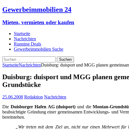
Gewerbeimmobilien 24
Mieten, vermieten oder kaufen
Startseite
Nachrichten
Running Deals
Gewerbeimmobilien Suche
Suchen
nach:
Startseite
Nachrichten
Duisburg: duisport und MGG planen gemeinsame 
Duisburg: duisport und MGG planen gemein
Grundstücke
25.06.2008
Redaktion
Nachrichten
Die
Duisburger Hafen AG (duisport)
und die
Montan-Grundstü
beabsichtigte Gründung einer gemeinsamen Entwicklungs- und Vermar
bereitstehen.
„Wir treten mit dem Ziel an, nicht nur einen Mehrwert für