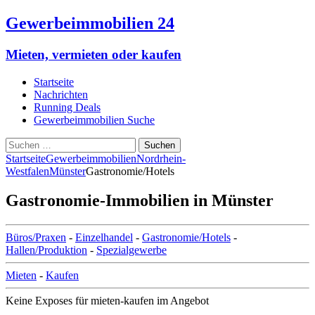
Gewerbeimmobilien 24
Mieten, vermieten oder kaufen
Startseite
Nachrichten
Running Deals
Gewerbeimmobilien Suche
Suchen
nach:
Startseite
Gewerbeimmobilien
Nordrhein-
Westfalen
Münster
Gastronomie/Hotels
Gastronomie-Immobilien in Münster
Büros/Praxen
-
Einzelhandel
-
Gastronomie/Hotels
-
Hallen/Produktion
-
Spezialgewerbe
Mieten
-
Kaufen
Keine Exposes für mieten-kaufen im Angebot