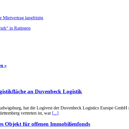
Mietvertrag langfristig
Park“ in Ratingen
en »
gistikfläche an Duvenbeck Logistik
udwigsburg, hat die Logivest der Duvenbeck Logistics Europe GmbH r
rttemberg vertreten ist, war
[...]
es Objekt für offenen Immobilienfonds