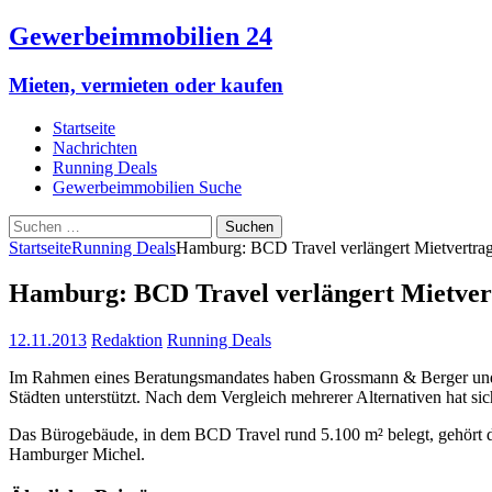
Gewerbeimmobilien 24
Mieten, vermieten oder kaufen
Startseite
Nachrichten
Running Deals
Gewerbeimmobilien Suche
Suchen
nach:
Startseite
Running Deals
Hamburg: BCD Travel verlängert Mietvertra
Hamburg: BCD Travel verlängert Mietver
12.11.2013
Redaktion
Running Deals
Im Rahmen eines Beratungsmandates haben Grossmann & Berger und C
Städten unterstützt. Nach dem Vergleich mehrerer Alternativen
hat si
Das Bürogebäude, in dem BCD Travel rund 5.100 m² belegt, gehört d
Hamburger Michel.