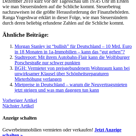
Dezember 2010 kurz vor der Tagesschau um 19.45 Uhr im Ersten
wie man Steuersündern auf die Schliche kommt. Steuerbetrug
nachzuweisen ist die größte Herausforderung der Finanzbehörden.
Ranga Yogeshwar erklärt in dieser Folge, wie man Steuersündern
durch deren beliebig erfundene Zahlen auf die Schliche kommt.
Ähnliche Beiträge:
Morgan Stanley ist “bullish” für Deutschland – 10 Mrd. Euro
in 18 Monaten in 1a-Immobilien – kann das “gut gehen”?
Stadtreport: Mit ihrem Autobahn-Flair kann die Wolfsburger
Porschestraße nur schwer punkten
BGH: Vermieter von preisgebundenem Wohnraum kann bei
unwirksamer Klausel über Schönheitsreparaturen
Mieterhöhung verlangen
Mietpreise in Deutschland – warum die Neuvertragsmieten
jetzt steigen und was man dagegen tun kann
Vorheriger Artikel
Nächster Artikel
Anzeige schalten
Gewerbeimmobilien vermieten oder verkaufen!
Jetzt Anzeige
schalten »