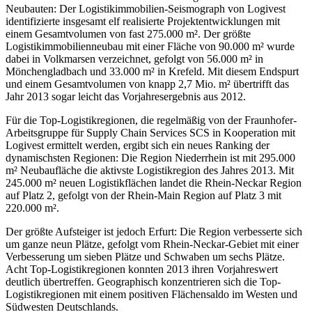
Neubauten: Der Logistikimmobilien-Seismograph
von Logivest
identifizierte insgesamt elf realisierte Projektentwicklungen mit
einem Gesamtvolumen von fast 275.000 m². Der größte
Logistikimmobilienneubau mit einer Fläche von 90.000 m² wurde
dabei in Volkmarsen verzeichnet, gefolgt von 56.000 m² in
Mönchengladbach und 33.000 m² in Krefeld. Mit diesem Endspurt
und einem Gesamtvolumen von knapp 2,7 Mio. m² übertrifft das
Jahr 2013 sogar leicht das Vorjahresergebnis aus 2012.
Für die Top-Logistikregionen, die regelmäßig von der Fraunhofer-
Arbeitsgruppe für Supply Chain Services SCS in Kooperation mit
Logivest ermittelt werden, ergibt sich ein neues Ranking der
dynamischsten Regionen: Die Region Niederrhein ist mit 295.000
m² Neubaufläche die aktivste Logistikregion des Jahres 2013. Mit
245.000 m² neuen Logistikflächen landet die Rhein-Neckar Region
auf Platz 2, gefolgt von der Rhein-Main Region auf Platz 3 mit
220.000 m².
Der größte Aufsteiger ist jedoch Erfurt: Die Region verbesserte sich
um ganze neun Plätze, gefolgt vom Rhein-Neckar-Gebiet mit einer
Verbesserung um sieben Plätze und Schwaben um sechs Plätze.
Acht Top-Logistikregionen konnten 2013 ihren Vorjahreswert
deutlich übertreffen. Geographisch konzentrieren sich die Top-
Logistikregionen mit einem positiven Flächensaldo im Westen und
Südwesten Deutschlands.