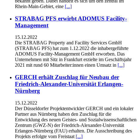
bekannt geben. Dabei handelt es sich um den zentral im
Rhein-Main-Gebiet, eine
[...]
STRABAG PFS erwirbt ADOMUS Facility-
Management
15.12.2022
Die STRABAG Property and Facility Services GmbH
(STRABAG PFS) hat zum 1.12.2022 die inhabergeführte
ADOMUS Facility-Management GmbH erworben. Das
Unternehmen mit Sitz in Frankfurt erzielte im Geschäftsjahr
2021 mit rund 60 Mitarbeiter:innen einen Umsatz in
[...]
GERCH erhält Zuschlag für Neubau der
Friedrich-Alexander-Universität Erlangen-
Nürnberg
15.12.2022
Der Düsseldorfer Projektentwickler GERCH und ein lokaler
Partner aus Nürnberg haben den Zuschlag für die
Entwicklung des neuen Geistes- und Sozialwissenschaftlichen
Zentrum (GWZ-N) der Friedrich-Alexander-Universität
Erlangen-Nürnberg (FAU) erhalten. Die Ausschreibung des
Projekts erfolgte vom Freistaat
[...]