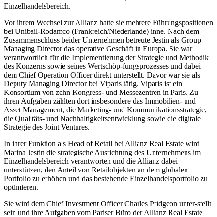
Einzelhandelsbereich
.
Vor ihrem Wechsel zur Allianz hatte sie mehrere Führungspositionen
bei Unibail-Rodamco (Frankreich/Niederlande) inne. Nach dem
Zusammenschluss beider Unternehmen betreute Jestin als Group
Managing Director das operative Geschäft in Europa. Sie war
verantwortlich für die Implementierung der Strategie und Methodik
des Konzerns sowie seines Wertschöp-fungsprozesses und dabei
dem Chief Operation Officer direkt unterstellt. Davor war sie als
Deputy Managing Director bei Viparis tätig. Viparis ist ein
Konsortium von zehn Kongress- und Messezentren in Paris. Zu
ihren Aufgaben zählten dort insbesondere das Immobilien- und
Asset Management, die Marketing- und Kommunikationsstrategie,
die Qualitäts- und Nachhaltigkeitsentwicklung sowie die digitale
Strategie des Joint Ventures.
In ihrer Funktion als Head of Retail bei Allianz Real Estate wird
Marina Jestin die strategische Ausrichtung des Unternehmens im
Einzelhandelsbereich verantworten und die Allianz dabei
unterstützen, den Anteil von Retailobjekten an dem globalen
Portfolio zu erhöhen und das bestehende Einzelhandelsportfolio zu
optimieren.
Sie wird dem Chief Investment Officer Charles Pridgeon unter-stellt
sein und ihre Aufgaben vom Pariser Büro der Allianz Real Estate