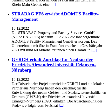
bekannt geben. Dabei handelt es sich um den zentral im
Rhein-Main-Gebiet, eine
[...]
STRABAG PFS erwirbt ADOMUS Facility-
Management
15.12.2022
Die STRABAG Property and Facility Services GmbH
(STRABAG PFS) hat zum 1.12.2022 die inhabergeführte
ADOMUS Facility-Management GmbH erworben. Das
Unternehmen mit Sitz in Frankfurt erzielte im Geschäftsjahr
2021 mit rund 60 Mitarbeiter:innen einen Umsatz in
[...]
GERCH erhält Zuschlag für Neubau der
Friedrich-Alexander-Universität Erlangen-
Nürnberg
15.12.2022
Der Düsseldorfer Projektentwickler GERCH und ein lokaler
Partner aus Nürnberg haben den Zuschlag für die
Entwicklung des neuen Geistes- und Sozialwissenschaftlichen
Zentrum (GWZ-N) der Friedrich-Alexander-Universität
Erlangen-Nürnberg (FAU) erhalten. Die Ausschreibung des
Projekts erfolgte vom Freistaat
[...]