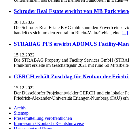
Unternehmen, das bereits mit mehreren Standorten in Baden-Wü
Schroder Real Estate erwirbt von MB Park viert
20.12.2022
Die Schroder Real Estate KVG mbh kann den Erwerb eines vie
handelt es sich um den zentral im Rhein-Main-Gebiet, eine
[...]
STRABAG PFS erwirbt ADOMUS Facility-Man
15.12.2022
Die STRABAG Property and Facility Services GmbH (STRAB
Frankfurt erzielte im Geschäftsjahr 2021 mit rund 60 Mitarbeit
GERCH erhält Zuschlag für Neubau der Friedri
15.12.2022
Der Düsseldorfer Projektentwickler GERCH und ein lokaler Pa
Friedrich-Alexander-Universität Erlangen-Nürnberg (FAU) erha
Archiv
Sitemap
Pressemitteilung veröffentlichen
Impressum / Kontakt / Rechtshinweise
Datenschutzerklärung