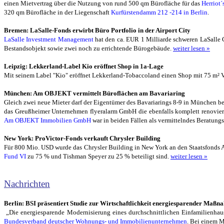
einen Mietvertrag über die Nutzung von rund 500 qm Bürofläche für das
Herriot´
320 qm Bürofläche in der Liegenschaft
Kurfürstendamm 212 -214 in Berlin
.
Bremen: LaSalle-Fonds erwirbt Büro Portfolio in der Airport City
LaSalle Investment Management
hat den ca. EUR 1 Milliarde schweren LaSalle 
Bestandsobjekt sowie zwei noch zu errichtende Bürogebäude.
weiter lesen »
Leipzig: Lekkerland-Label Kio eröffnet Shop in 1a-Lage
Mit seinem Label "Kio" eröffnet Lekkerland-Tobaccoland einen Shop mit 75 m² Ve
München: Am OBJEKT vermittelt Büroflächen am Bavariaring
Gleich zwei neue Mieter darf der Eigentümer des Bavariarings 8-9 in München beg
das Greußheimer Unternehmen flyeralarm GmbH die ebenfalls komplett renoviert
Am OBJEKT Immobilien GmbH
war in beiden Fällen als vermittelndes Beratungsu
New York
: ProVictor-Fonds verkauft Chrysler Building
Für 800 Mio. USD wurde das Chrysler Building in New York an den Staatsfonds 
Fund VI
zu 75 % und Tishman Speyer zu 25 % beteiligt sind.
weiter lesen »
Nachrichten
Berlin: BSI präsentiert Studie zur Wirtschaftlichkeit energiesparender Ma
„Die energiesparende Modernisierung eines durchschnittlichen Einfamilienhause
Bundesverband deutscher Wohnungs- und Immobilienunternehmen
. Bei einem 