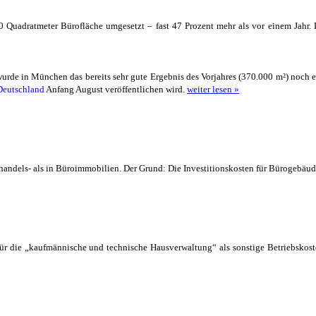
Quadratmeter Bürofläche umgesetzt – fast 47 Prozent mehr als vor einem Jahr. Di
de in München das bereits sehr gute Ergebnis des Vorjahres (370.000 m²) noch ein
 Deutschland
Anfang August veröffentlichen wird.
weiter lesen »
handels- als in Büroimmobilien. Der Grund: Die Investitionskosten für Bürogebäud
 für die „kaufmännische und technische Hausverwaltung“ als sonstige Betriebsko