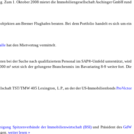
tig. Zum 1. Oktober 2008 mietet die Immobiliengesellschaft Aschinger GmbH rund
bjekten am Bremer Flughafen beraten. Bei dem Portfolio handelt es sich um ein
alle
hat den Mietvertrag vermittelt.
nten bei der Suche nach qualifiziertem Personal im SAP®-Umfeld unterstützt, wird
0 m² setzt sich der gelungene Branchenmix im Bavariaring 8-9 weiter fort. Die
ellschaft TST/TMW 405 Lexington, L.P., an der der US-Immobilienfonds
ProVictor
nigung Spitzenverbände der Immobilienwirtschaft (BSI)
und Präsident des
GdW
agen.
weiter lesen »