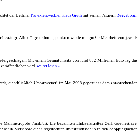
chtet der Berliner
Projektentwickler Klaus Groth
mit seinen Partnern
Reggeborgh
 bestätigt. Allen Tagesordnungspunkten wurde mit großer Mehrheit von jeweils
iedergeschlagen. Mit einem Gesamtumsatz von rund 882 Millionen Euro lag das
veröffentlichen wird.
weiter lesen »
werk, einschließlich Umsatzsteuer) im Mai 2008 gegenüber dem entsprechenden
e Mainmetropole Frankfurt. Die bekannten Einkaufsstraßen Zeil, Goethestraße,
 der Main-Metropole einen regelrechten Investitionsschub in den Shoppingmeilen