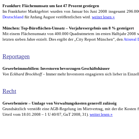
Frankfurt: Flächenumsatz um fast 47 Prozent gestiegen
Im Frankfurter Marktgebiet wurden von Januar bis Juni 2008 insgesamt 296.000 
Deutschland
für Anfang August veröffentlichen wird.
weiter lesen »
München: Top-Büroflächen-Umsatz – Vorjahresergebnis um 8 % gesteigert
Mit einem Flächenumsatz von 400.000 Quadratmetern im ersten Halbjahr 2008 wur
letzten sieben Jahre erzielt. Dies ergibt der „City Report München“, den
Atisreal
Reportagen
Gewerbeimmobilien: Investoren bevorzugen Geschäftshäuser
Von Eckhard Brockhoff
– Immer mehr Investoren engagieren sich lieber in Einzel
Recht
Gewerbemiete – Umlage von Verwaltungskosten generell zulässig
Grundsätzlich verstößt eine AGB-Regelung im Mietvertrag, mit der die Kosten
Urteil vom 18.01.2008 – 1 U 40/07, GuT 2008, 31).
weiter lesen »