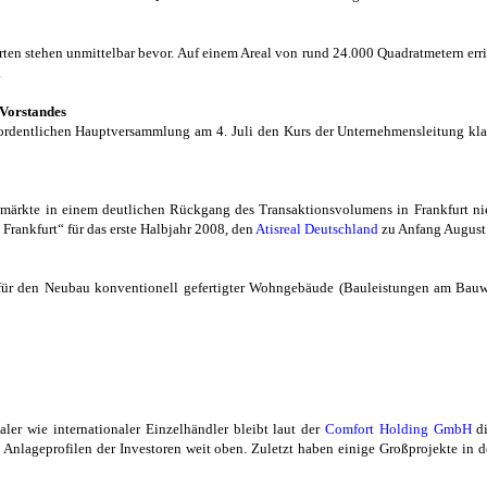
rten stehen unmittelbar bevor. Auf einem Areal von rund 24.000 Quadratmetern erri
.
 Vorstandes
dentlichen Hauptversammlung am 4. Juli den Kurs der Unternehmensleitung klar
nzmärkte in einem deutlichen Rückgang des Transaktionsvolumens in Frankfurt n
 Frankfurt“ für das erste Halbjahr 2008, den
Atisreal Deutschland
zu Anfang August 
 für den Neubau konventionell gefertigter Wohngebäude (Bauleistungen am Bau
er wie internationaler Einzelhändler bleibt laut der
Comfort
Holding GmbH
di
 Anlageprofilen der Investoren weit oben. Zuletzt haben einige Großprojekte in