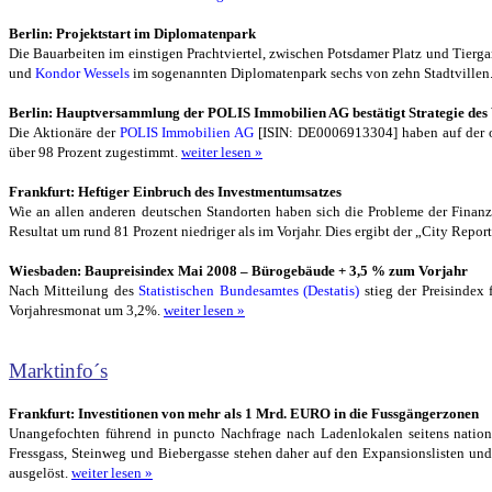
Berlin: Projektstart im Diplomatenpark
Die Bauarbeiten im einstigen Prachtviertel, zwischen Potsdamer Platz und Tierga
und
Kondor Wessels
im sogenannten Diplomatenpark sechs von zehn Stadtvillen
Berlin: Hauptversammlung der POLIS Immobilien AG bestätigt Strategie des
Die Aktionäre der
POLIS Immobilien AG
[ISIN: DE0006913304] haben auf der or
über 98 Prozent zugestimmt.
weiter lesen »
Frankfurt: Heftiger Einbruch des Investmentumsatzes
Wie an allen anderen deutschen Standorten haben sich die Probleme der Fina
Resultat um rund 81 Prozent niedriger als im Vorjahr. Dies ergibt der „City Report
Wiesbaden: Baupreisindex Mai 2008 – Bürogebäude + 3,5 % zum Vorjahr
Nach Mitteilung des
Statistischen Bundesamtes (Destatis)
stieg der Preisindex
Vorjahresmonat um 3,2%.
weiter lesen »
Marktinfo´s
Frankfurt: Investitionen von mehr als 1 Mrd. EURO in die Fussgängerzonen
Unangefochten führend in puncto Nachfrage nach Ladenlokalen seitens national
Fressgass, Steinweg und Biebergasse stehen daher auf den Expansionslisten und
ausgelöst.
weiter lesen »