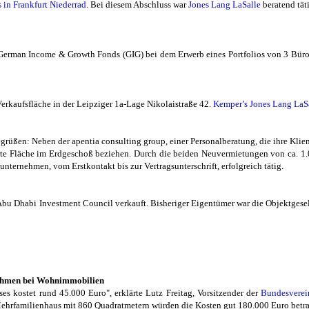
s in Frankfurt Niederrad
. Bei diesem Abschluss war
Jones Lang LaSalle
beratend tä
German Income & Growth Fonds (GIG) bei dem Erwerb eines Portfolios von 3 Büroo
rkaufsfläche in der Leipziger 1a-Lage Nikolaistraße 42.
Kemper’s Jones Lang LaS
rüßen: Neben der apentia consulting group, einer Personalberatung, die ihre Klie
e Fläche im Erdgeschoß beziehen. Durch die beiden Neuvermietungen von ca. 1.00
nternehmen, vom Erstkontakt bis zur Vertragsunterschrift, erfolgreich tätig.
Abu Dhabi Investment Council verkauft. Bisheriger Eigentümer war die Objektges
ßnahmen bei Wohnimmobilien
s kostet rund 45.000 Euro", erklärte Lutz Freitag, Vorsitzender der
Bundesverei
Mehrfamilienhaus mit 860 Quadratmetern würden die Kosten gut 180.000 Euro betr