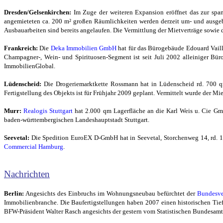
Dresden/Gelsenkirchen:
Im Zuge der weiteren Expansion eröffnet das zur spa
angemieteten ca. 200 m² großen Räumlichkeiten werden derzeit um- und ausgebau
Ausbauarbeiten sind bereits angelaufen. Die Vermittlung der Mietverträge sowie
Frankreich:
Die
Deka Immobilien GmbH
hat für das Bürogebäude Edouard Vaill
Champagner-, Wein- und Spirituosen-Segment ist seit Juli 2002 alleiniger B
ImmobilienGlobal.
Lüdenscheid:
Die Drogeriemarktkette Rossmann hat in Lüdenscheid rd. 700 qm
Fertigstellung des Objekts ist für Frühjahr 2009 geplant. Vermittelt wurde der Mi
Murr:
Realogis Stuttgart
hat 2.000 qm Lagerfläche an die Karl Weis u. Cie Gm
baden-württembergischen Landeshauptstadt Stuttgart.
Seevetal:
Die Spedition EuroEX D-GmbH hat in Seevetal, Storchenweg 14, rd. 1.
Commercial Hamburg
.
Nachrichten
Berlin:
Angesichts des Einbruchs im Wohnungsneubau befürchtet der
Bundesve
Immobilienbranche. Die Baufertigstellungen haben 2007 einen historischen Tie
BFW-Präsident Walter Rasch angesichts der gestern vom Statistischen Bundesamt