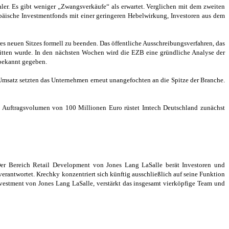
ler. Es gibt weniger „Zwangsverkäufe“ als erwartet. Verglichen mit dem zweiten
opäische Investmentfonds mit einer geringeren Hebelwirkung, Investoren aus dem
s neuen Sitzes formell zu beenden. Das öffentliche Ausschreibungsverfahren, das
ritten wurde. In den nächsten Wochen wird die EZB eine gründliche Analyse der
 bekannt gegeben.
Umsatz setzten das Unternehmen erneut unangefochten an die Spitze der Branche.
m Auftragsvolumen von 100 Millionen Euro rüstet Imtech Deutschland zunächst
Der Bereich Retail Development von Jones Lang LaSalle berät Investoren und
erantwortet. Krechky konzentriert sich künftig ausschließlich auf seine Funktion
nvestment von Jones Lang LaSalle, verstärkt das insgesamt vierköpfige Team und