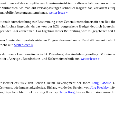
rrekturen auf den europäischen Investmentmärkten in diesem Jahr weitaus rationa
ßbritannien, wo man auf Preisanpassungen schneller reagiert hat, vor allem eur
le Immobilienberatungsunternehmen.
weiter lesen »
ationale Ausschreibung zur Bestimmung eines Generalunternehmers für den Bau ihre
tschaftlichen Ergebnis, da das von der EZB vorgesehene Budget deutlich übersch
jekt der EZB vornehmen. Das Ergebnis dieser Beurteilung wird zu gegebener Zeit
mer 1 unter den Spezialvertrieben für geschlossene Fonds. Rund 40 Prozent mehr 
riebe auf.
weiter lesen »
n der neuen Gazprom-Arena in St. Petersburg den Ausführungsauftrag. Mit eine
nitär-, Anzeige-, Brandschutz- und Sicherheitstechnik aus.
weiter lesen »
ner Berater exklusiv den Bereich Retail Development bei Jones
Lang LaSalle
. 
ntern sowie Innenstadtgalerien. Bislang wurde der Bereich von
Jörg Krechky
mitv
ng Bays berichtet direkt an Jörg Krechky.
Tanja Karg
, bisher Retail Warehouse I