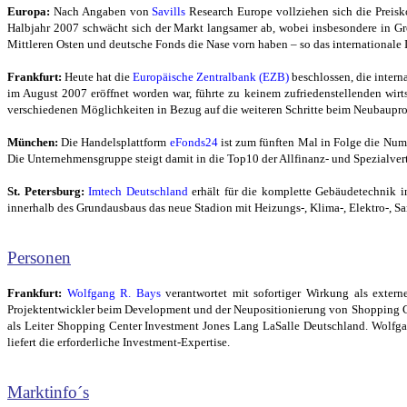
Europa:
Nach Angaben von
Savills
Research Europe vollziehen sich die Preisko
Halbjahr 2007 schwächt sich der Markt langsamer ab, wobei insbesondere in Gro
Mittleren Osten und deutsche Fonds die Nase vorn haben – so das internationa
Frankfurt:
Heute hat die
Europäische Zentralbank (EZB)
beschlossen, die intern
im August 2007 eröffnet worden war, führte zu keinem zufriedenstellenden wir
verschiedenen Möglichkeiten in Bezug auf die weiteren Schritte beim Neubaupro
München:
Die Handelsplattform
eFonds24
ist zum fünften Mal in Folge die Num
Die Unternehmensgruppe steigt damit in die Top10 der Allfinanz- und Spezialvert
St. Petersburg:
Imtech Deutschland
erhält für die komplette Gebäudetechnik i
innerhalb des Grundausbaus das neue Stadion mit Heizungs-, Klima-, Elektro-, Sa
Personen
Frankfurt:
Wolfgang R. Bays
verantwortet mit sofortiger Wirkung als exter
Projektentwickler beim Development und der Neupositionierung von Shopping Ce
als Leiter Shopping Center Investment Jones Lang LaSalle Deutschland. Wolfga
liefert die erforderliche Investment-Expertise.
Marktinfo´s