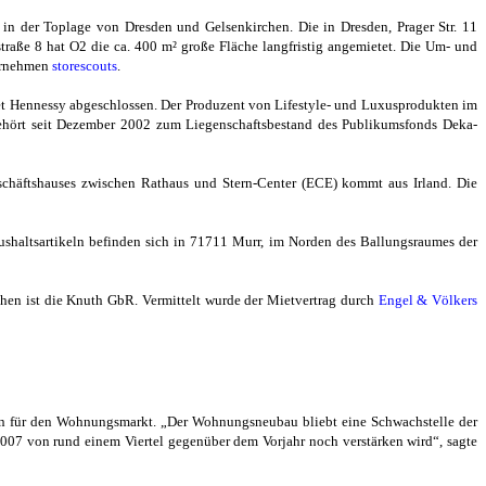
n der Toplage von Dresden und Gelsenkirchen. Die in Dresden, Prager Str. 11
traße 8 hat O2 die ca. 400 m² große Fläche langfristig angemietet. Die Um- und
ternehmen
storescouts
.
ët Hennessy abgeschlossen. Der Produzent von Lifestyle- und Luxusprodukten im
gehört seit Dezember 2002 zum Liegenschaftsbestand des Publikumsfonds Deka-
chäftshauses zwischen Rathaus und Stern-Center (ECE) kommt aus Irland. Die
shaltsartikeln befinden sich in 71711 Murr, im Norden des Ballungsraumes der
hen ist die Knuth GbR. Vermittelt wurde der Mietvertrag durch
Engel & Völkers
n für den Wohnungsmarkt. „Der Wohnungsneubau bliebt eine Schwachstelle der
007 von rund einem Viertel gegenüber dem Vorjahr noch verstärken wird“, sagte