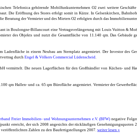
nischen Telefonica gehörende Mobilfunkunternehmen O2 zwei weitere Geschäfte i
t. Die Eröffnung des Stores erfolgt somit in Kürze. In Gelsenkirchen, Bahnhofs
 die Beratung der Vermieter und des Mieters O2 erfolgten durch das Immobilienun
ant in Boulongne-Billancourt eine Vertragsverlängerung mit Louis Vuitton & Mo
üromieter des Objekts und nutzt die Gesamtfläche von 11.140 qm. Das Gebäude 
 Ladenfläche in einem Neubau am Sternplatz angemietet. Der Investor des Ges
etvertrag durch
Engel & Völkers Commercial Lüdenscheid
.
bH vermittelt. Die neuen Lagerflächen für den Großhändler von Küchen- und Hau
100 qm Hallen- und ca. 65 qm Bürofläche angemietet. Vermieter der Gewerbefläc
rband Freier Immobilien- und Wohnungsunternehmen e.V. (BFW)
negative Folge
fpunkt erreicht, der sich 2008 angesichts der rückläufigen Genehmigungsquoten 2
 veröffentlichten Zahlen zu den Baufertigstellungen 2007.
weiter lesen »