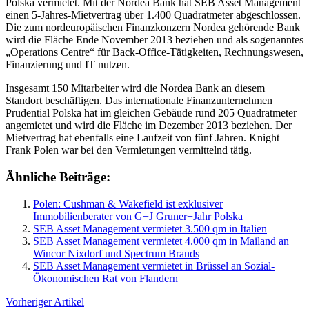
Polska vermietet. Mit der Nordea Bank hat SEB Asset Management
einen 5-Jahres-Mietvertrag über 1.400 Quadratmeter abgeschlossen
.
Die zum nordeuropäischen Finanzkonzern Nordea gehörende Bank
wird die Fläche Ende November 2013 beziehen und als sogenanntes
„Operations Centre“ für Back-Office-Tätigkeiten, Rechnungswesen,
Finanzierung und IT nutzen.
Insgesamt 150 Mitarbeiter wird die Nordea Bank an diesem
Standort beschäftigen. Das internationale Finanzunternehmen
Prudential Polska hat im gleichen Gebäude rund 205 Quadratmeter
angemietet und wird die Fläche im Dezember 2013 beziehen. Der
Mietvertrag hat ebenfalls eine Laufzeit von fünf Jahren. Knight
Frank Polen war bei den Vermietungen vermittelnd tätig.
Ähnliche Beiträge:
Polen: Cushman & Wakefield ist exklusiver
Immobilienberater von G+J Gruner+Jahr Polska
SEB Asset Management vermietet 3.500 qm in Italien
SEB Asset Management vermietet 4.000 qm in Mailand an
Wincor Nixdorf und Spectrum Brands
SEB Asset Management vermietet in Brüssel an Sozial-
Ökonomischen Rat von Flandern
Vorheriger Artikel