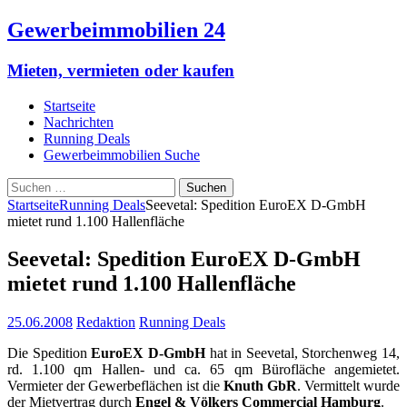
Gewerbeimmobilien 24
Mieten, vermieten oder kaufen
Startseite
Nachrichten
Running Deals
Gewerbeimmobilien Suche
Suchen
nach:
Startseite
Running Deals
Seevetal: Spedition EuroEX D-GmbH
mietet rund 1.100 Hallenfläche
Seevetal: Spedition EuroEX D-GmbH
mietet rund 1.100 Hallenfläche
25.06.2008
Redaktion
Running Deals
Die Spedition
EuroEX D-GmbH
hat in Seevetal, Storchenweg 14,
rd. 1.100 qm Hallen- und ca. 65 qm Bürofläche angemietet.
Vermieter der Gewerbeflächen ist die
Knuth GbR
. Vermittelt wurde
der Mietvertrag durch
Engel & Völkers Commercial Hamburg
.