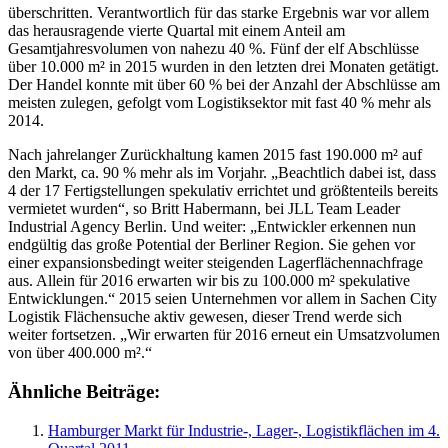
überschritten. Verantwortlich für das starke Ergebnis war vor allem
das herausragende vierte Quartal mit einem Anteil am
Gesamtjahresvolumen von nahezu 40 %. Fünf der elf Abschlüsse
über 10.000 m² in 2015 wurden in den letzten drei Monaten getätigt.
Der Handel konnte mit über 60 % bei der Anzahl der Abschlüsse am
meisten zulegen, gefolgt vom Logistiksektor mit fast 40 % mehr als
2014.
Nach jahrelanger Zurückhaltung kamen 2015 fast 190.000 m² auf
den Markt, ca. 90 % mehr als im Vorjahr. „Beachtlich dabei ist, dass
4 der 17 Fertigstellungen spekulativ errichtet und größtenteils bereits
vermietet wurden“, so Britt Habermann, bei JLL Team Leader
Industrial Agency Berlin. Und weiter: „Entwickler erkennen nun
endgültig das große Potential der Berliner Region. Sie gehen vor
einer expansionsbedingt weiter steigenden Lagerflächennachfrage
aus. Allein für 2016 erwarten wir bis zu 100.000 m² spekulative
Entwicklungen.“ 2015 seien Unternehmen vor allem in Sachen City
Logistik Flächensuche aktiv gewesen, dieser Trend werde sich
weiter fortsetzen. „Wir erwarten für 2016 erneut ein Umsatzvolumen
von über 400.000 m².“
Ähnliche Beiträge:
Hamburger Markt für Industrie-, Lager-, Logistikflächen im 4.