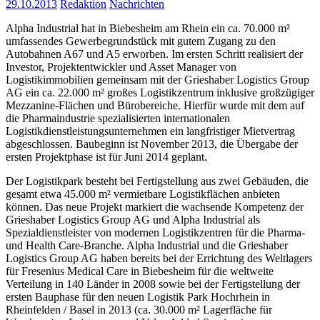
29.10.2013
Redaktion
Nachrichten
Alpha Industrial hat in Biebesheim am Rhein ein ca. 70.000 m²
umfassendes Gewerbegrundstück mit gutem Zugang zu den
Autobahnen A67 und A5 erworben. Im ersten Schritt realisiert der
Investor, Projektentwickler und Asset Manager von
Logistikimmobilien
gemeinsam mit der Grieshaber Logistics Group
AG ein ca. 22.000 m² großes Logistikzentrum inklusive großzügiger
Mezzanine-Flächen und Bürobereiche. Hierfür wurde mit dem auf
die Pharmaindustrie spezialisierten internationalen
Logistikdienstleistungsunternehmen ein langfristiger Mietvertrag
abgeschlossen. Baubeginn ist November 2013, die Übergabe der
ersten Projektphase ist für Juni 2014 geplant.
Der Logistikpark besteht bei Fertigstellung aus zwei Gebäuden, die
gesamt etwa 45.000 m² vermietbare Logistikflächen anbieten
können. Das neue Projekt markiert die wachsende Kompetenz der
Grieshaber Logistics Group AG und Alpha Industrial als
Spezialdienstleister von modernen Logistikzentren für die Pharma-
und Health Care-Branche. Alpha Industrial und die Grieshaber
Logistics Group AG haben bereits bei der Errichtung des Weltlagers
für Fresenius Medical Care in Biebesheim für die weltweite
Verteilung in 140 Länder in 2008 sowie bei der Fertigstellung der
ersten Bauphase für den neuen Logistik Park Hochrhein in
Rheinfelden / Basel in 2013 (ca. 30.000 m² Lagerfläche für