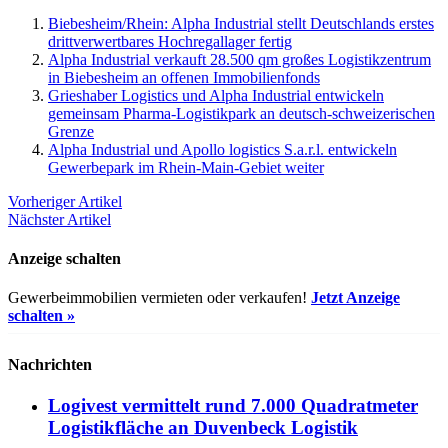
Biebesheim/Rhein: Alpha Industrial stellt Deutschlands erstes
drittverwertbares Hochregallager fertig
Alpha Industrial verkauft 28.500 qm großes Logistikzentrum
in Biebesheim an offenen Immobilienfonds
Grieshaber Logistics und Alpha Industrial entwickeln
gemeinsam Pharma-Logistikpark an deutsch-schweizerischen
Grenze
Alpha Industrial und Apollo logistics S.a.r.l. entwickeln
Gewerbepark im Rhein-Main-Gebiet weiter
Vorheriger Artikel
Nächster Artikel
Anzeige schalten
Gewerbeimmobilien vermieten oder verkaufen!
Jetzt Anzeige
schalten »
Nachrichten
Logivest vermittelt rund 7.000 Quadratmeter
Logistikfläche an Duvenbeck Logistik