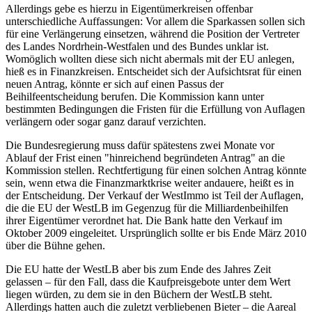
Allerdings gebe es hierzu in Eigentümerkreisen offenbar
unterschiedliche Auffassungen: Vor allem die Sparkassen sollen sich
für eine Verlängerung einsetzen, während die Position der Vertreter
des Landes Nordrhein-Westfalen und des Bundes unklar ist.
Womöglich wollten diese sich nicht abermals mit der EU anlegen,
hieß es in Finanzkreisen. Entscheidet sich der Aufsichtsrat für einen
neuen Antrag, könnte er sich auf einen Passus der
Beihilfeentscheidung berufen. Die Kommission kann unter
bestimmten Bedingungen die Fristen für die Erfüllung von Auflagen
verlängern oder sogar ganz darauf verzichten.
Die Bundesregierung muss dafür spätestens zwei Monate vor
Ablauf der Frist einen "hinreichend begründeten Antrag" an die
Kommission stellen. Rechtfertigung für einen solchen Antrag könnte
sein, wenn etwa die Finanzmarktkrise weiter andauere, heißt es in
der Entscheidung. Der Verkauf der WestImmo ist Teil der Auflagen,
die die EU der WestLB im Gegenzug für die Milliardenbeihilfen
ihrer Eigentümer verordnet hat. Die Bank hatte den Verkauf im
Oktober 2009 eingeleitet. Ursprünglich sollte er bis Ende März 2010
über die Bühne gehen.
Die EU hatte der WestLB aber bis zum Ende des Jahres Zeit
gelassen – für den Fall, dass die Kaufpreisgebote unter dem Wert
liegen würden, zu dem sie in den Büchern der WestLB steht.
Allerdings hatten auch die zuletzt verbliebenen Bieter – die Aareal