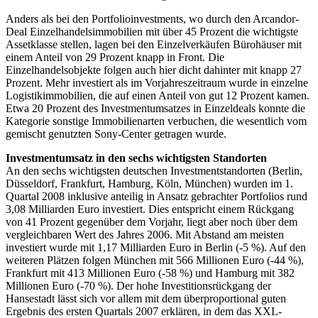
Anders als bei den Portfolioinvestments, wo durch den Arcandor-
Deal Einzelhandelsimmobilien mit über 45 Prozent die wichtigste
Assetklasse stellen, lagen bei den Einzelverkäufen Bürohäuser mit
einem Anteil von 29 Prozent knapp in Front. Die
Einzelhandelsobjekte folgen auch hier dicht dahinter mit knapp 27
Prozent. Mehr investiert als im Vorjahreszeitraum wurde in einzelne
Logistikimmobilien, die auf einen Anteil von gut 12 Prozent kamen.
Etwa 20 Prozent des Investmentumsatzes in Einzeldeals konnte die
Kategorie sonstige Immobilienarten verbuchen, die wesentlich vom
gemischt genutzten Sony-Center getragen wurde.
Investmentumsatz in den sechs wichtigsten Standorten
An den sechs wichtigsten deutschen Investmentstandorten (Berlin,
Düsseldorf, Frankfurt, Hamburg, Köln, München) wurden im 1.
Quartal 2008 inklusive anteilig in Ansatz gebrachter Portfolios rund
3,08 Milliarden Euro investiert. Dies entspricht einem Rückgang
von 41 Prozent gegenüber dem Vorjahr, liegt aber noch über dem
vergleichbaren Wert des Jahres 2006. Mit Abstand am meisten
investiert wurde mit 1,17 Milliarden Euro in Berlin (-5 %). Auf den
weiteren Plätzen folgen München mit 566 Millionen Euro (-44 %),
Frankfurt mit 413 Millionen Euro (-58 %) und Hamburg mit 382
Millionen Euro (-70 %). Der hohe Investitionsrückgang der
Hansestadt lässt sich vor allem mit dem überproportional guten
Ergebnis des ersten Quartals 2007 erklären, in dem das XXL-