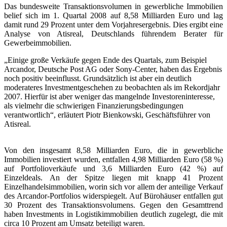
Das bundesweite Transaktionsvolumen in gewerbliche Immobilien
belief sich im 1. Quartal 2008 auf 8,58 Milliarden Euro und lag
damit rund 29 Prozent unter dem Vorjahresergebnis. Dies ergibt eine
Analyse von Atisreal, Deutschlands führendem Berater für
Gewerbeimmobilien.
„Einige große Verkäufe gegen Ende des Quartals, zum Beispiel
Arcandor, Deutsche Post AG oder Sony-Center, haben das Ergebnis
noch positiv beeinflusst. Grundsätzlich ist aber ein deutlich
moderateres Investmentgeschehen zu beobachten als im Rekordjahr
2007. Hierfür ist aber weniger das mangelnde Investoreninteresse,
als vielmehr die schwierigen Finanzierungsbedingungen
verantwortlich“, erläutert Piotr Bienkowski, Geschäftsführer von
Atisreal.
Von den insgesamt 8,58 Milliarden Euro, die in gewerbliche
Immobilien investiert wurden, entfallen 4,98 Milliarden Euro (58 %)
auf Portfolioverkäufe und 3,6 Milliarden Euro
(42 %) auf
Einzeldeals. An der Spitze liegen mit knapp 41 Prozent
Einzelhandelsimmobilien, worin sich vor allem der anteilige Verkauf
des Arcandor-Portfolios widerspiegelt. Auf Bürohäuser entfallen gut
30 Prozent des Transaktionsvolumens. Gegen den Gesamttrend
haben Investments in Logistikimmobilien deutlich zugelegt, die mit
circa 10 Prozent am Umsatz beteiligt waren.