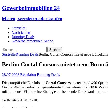
Gewerbeimmobilien 24
Mieten, vermieten oder kaufen
Startseite
Nachrichten
Running Deals
Gewerbeimmobilien Suche
Suchen
nach:
Startseite
Running Deals
Berlin: Cortal Consors mietet neue Büroräum
Berlin: Cortal Consors mietet neue Büror
28.07.2008
Redaktion
Running Deals
Die europäische Direktbank
Cortal Consors
mietete rund 400 Quadra
Online-Wertpapierhandel spezialisierte Unternehmen der
BNP Parib
mit der neuen Filiale seine Strategie als beratende Direktbank mit un
Quelle: Atisreal, 28.07.2008