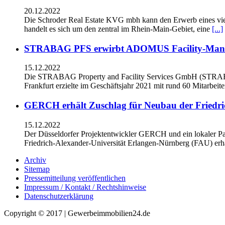
20.12.2022
Die Schroder Real Estate KVG mbh kann den Erwerb eines vie
handelt es sich um den zentral im Rhein-Main-Gebiet, eine
[...]
STRABAG PFS erwirbt ADOMUS Facility-Man
15.12.2022
Die STRABAG Property and Facility Services GmbH (STRAB
Frankfurt erzielte im Geschäftsjahr 2021 mit rund 60 Mitarbeit
GERCH erhält Zuschlag für Neubau der Friedri
15.12.2022
Der Düsseldorfer Projektentwickler GERCH und ein lokaler Pa
Friedrich-Alexander-Universität Erlangen-Nürnberg (FAU) erha
Archiv
Sitemap
Pressemitteilung veröffentlichen
Impressum / Kontakt / Rechtshinweise
Datenschutzerklärung
Copyright © 2017 | Gewerbeimmobilien24.de