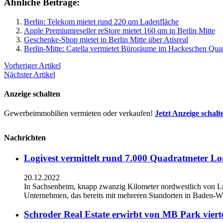
Ähnliche Beiträge:
Berlin: Telekom mietet rund 220 qm Ladenfläche
Apple Premiumreseller reStore mietet 160 qm in Berlin Mitte
Geschenke-Shop mietet in Berlin Mitte über Atisreal
Berlin-Mitte: Catella vermietet Büroräume im Hackeschen Quar
Vorheriger Artikel
Nächster Artikel
Anzeige schalten
Gewerbeimmobilien vermieten oder verkaufen!
Jetzt Anzeige schalt
Nachrichten
Logivest vermittelt rund 7.000 Quadratmeter Lo
20.12.2022
In Sachsenheim, knapp zwanzig Kilometer nordwestlich von L
Unternehmen, das bereits mit mehreren Standorten in Baden-Wü
Schroder Real Estate erwirbt von MB Park viert