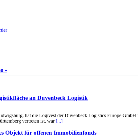
tier
en »
gistikfläche an Duvenbeck Logistik
udwigsburg, hat die Logivest der Duvenbeck Logistics Europe GmbH r
rttemberg vertreten ist, war
[...]
es Objekt für offenen Immobilienfonds