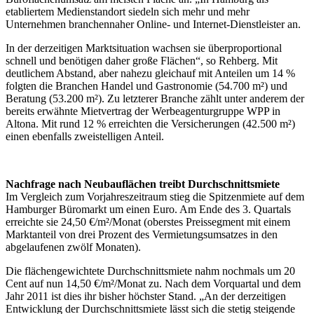
etabliertem Medienstandort siedeln sich mehr und mehr
Unternehmen branchennaher Online- und Internet-Dienstleister an.
In der derzeitigen Marktsituation wachsen sie überproportional
schnell und benötigen daher große Flächen“, so Rehberg. Mit
deutlichem Abstand, aber nahezu gleichauf mit Anteilen um 14 %
folgten die Branchen Handel und Gastronomie (54.700 m²) und
Beratung (53.200 m²). Zu letzterer Branche zählt unter anderem der
bereits erwähnte Mietvertrag der Werbeagenturgruppe WPP in
Altona. Mit rund 12 % erreichten die Versicherungen (42.500 m²)
einen ebenfalls zweistelligen Anteil.
Nachfrage nach Neubauflächen treibt Durchschnittsmiete
Im Vergleich zum Vorjahreszeitraum stieg die Spitzenmiete auf dem
Hamburger Büromarkt um einen Euro. Am Ende des 3. Quartals
erreichte sie 24,50 €/m²/Monat (oberstes Preissegment mit einem
Marktanteil von drei Prozent des Vermietungsumsatzes in den
abgelaufenen zwölf Monaten).
Die flächengewichtete Durchschnittsmiete nahm nochmals um 20
Cent auf nun 14,50 €/m²/Monat zu. Nach dem Vorquartal und dem
Jahr 2011 ist dies ihr bisher höchster Stand. „An der derzeitigen
Entwicklung der Durchschnittsmiete lässt sich die stetig steigende