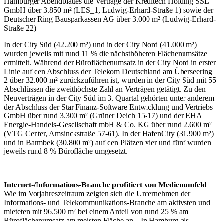
Hamburger Abendblattes die Verträge der Kreditech Holding SSL
GmbH über 3.850 m² (LES_1, Ludwig-Erhard-Straße 1) sowie der
Deutscher Ring Bausparkassen AG über 3.000 m² (Ludwig-Erhard-
Straße 22).
In der City Süd (42.200 m²) und in der City Nord (41.000 m²)
wurden jeweils mit rund 11 % die nächsthöheren Flächenumsätze
ermittelt. Während der Büroflächenumsatz in der City Nord in erster
Linie auf den Abschluss der Telekom Deutschland am Überseering
2 über 32.000 m² zurückzuführen ist, wurden in der City Süd mit 55
Abschlüssen die zweithöchste Zahl an Verträgen getätigt. Zu den
Neuverträgen in der City Süd im 3. Quartal gehörten unter anderem
der Abschluss der Star Finanz-Software Entwicklung und Vertriebs
GmbH über rund 3.300 m² (Grüner Deich 15-17) und der EHA
Energie-Handels-Gesellschaft mbH & Co. KG über rund 2.600 m²
(VTG Center, Amsinckstraße 57-61). In der HafenCity (31.900 m²)
und in Barmbek (30.800 m²) auf den Plätzen vier und fünf wurden
jeweils rund 8 % Bürofläche umgesetzt.
Internet-/Informations-Branche profitiert von Medienumfeld
Wie im Vorjahreszeitraum zeigten sich die Unternehmen der
Informations- und Telekommunikations-Branche am aktivsten und
mieteten mit 96.500 m² bei einem Anteil von rund 25 % am
Büroflächenumsatz am meisten Fläche an. „In Hamburg als