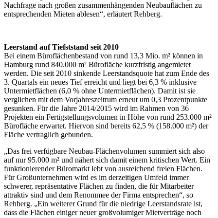
Nachfrage nach großen zusammenhängenden Neubauflächen zu
entsprechenden Mieten ablesen“, erläutert Rehberg.
Leerstand auf Tiefststand seit 2010
Bei einem Büroflächenbestand von rund 13,3 Mio. m² können in
Hamburg rund 840.000 m² Bürofläche kurzfristig angemietet
werden. Die seit 2010 sinkende Leerstandsquote hat zum Ende des
3. Quartals ein neues Tief erreicht und liegt bei 6,3 % inklusive
Untermietflächen (6,0 % ohne Untermietflächen). Damit ist sie
verglichen mit dem Vorjahreszeitrum erneut um 0,3 Prozentpunkte
gesunken. Für die Jahre 2014/2015 wird im Rahmen von 36
Projekten ein Fertigstellungsvolumen in Höhe von rund 253.000 m²
Bürofläche erwartet. Hiervon sind bereits 62,5 % (158.000 m²) der
Fläche vertraglich gebunden.
„Das frei verfügbare Neubau-Flächenvolumen summiert sich also
auf nur 95.000 m² und nähert sich damit einem kritischen Wert. Ein
funktionierender Büromarkt lebt von ausreichend freien Flächen.
Für Großunternehmen wird es im derzeitigen Umfeld immer
schwerer, repräsentative Flächen zu finden, die für Mitarbeiter
attraktiv sind und dem Renommee der Firma entsprechen“, so
Rehberg. „Ein weiterer Grund für die niedrige Leerstandsrate ist,
dass die Flächen einiger neuer großvolumiger Mietverträge noch