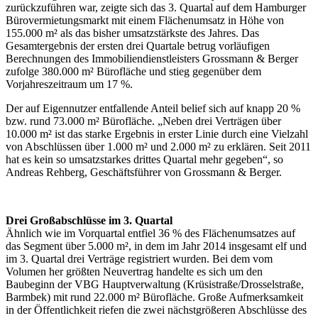
zurückzuführen war, zeigte sich das 3. Quartal auf dem Hamburger
Bürovermietungsmarkt mit einem Flächenumsatz in Höhe von
155.000 m² als das bisher umsatzstärkste des Jahres. Das
Gesamtergebnis der ersten drei Quartale betrug vorläufigen
Berechnungen des Immobiliendienstleisters Grossmann & Berger
zufolge 380.000 m² Bürofläche und stieg gegenüber dem
Vorjahreszeitraum um 17 %.
Der auf Eigennutzer entfallende Anteil belief sich auf knapp 20 %
bzw. rund 73.000 m² Bürofläche. „Neben drei Verträgen über
10.000 m² ist das starke Ergebnis in erster Linie durch eine Vielzahl
von Abschlüssen über 1.000 m² und 2.000 m² zu erklären. Seit 2011
hat es kein so umsatzstarkes drittes Quartal mehr gegeben“, so
Andreas Rehberg, Geschäftsführer von Grossmann & Berger.
Drei Großabschlüsse im 3. Quartal
Ähnlich wie im Vorquartal entfiel 36 % des Flächenumsatzes auf
das Segment über 5.000 m², in dem im Jahr 2014 insgesamt elf und
im 3. Quartal drei Verträge registriert wurden. Bei dem vom
Volumen her größten Neuvertrag handelte es sich um den
Baubeginn der VBG Hauptverwaltung (Krüsistraße/Drosselstraße,
Barmbek) mit rund 22.000 m² Bürofläche. Große Aufmerksamkeit
in der Öffentlichkeit riefen die zwei nächstgrößeren Abschlüsse des