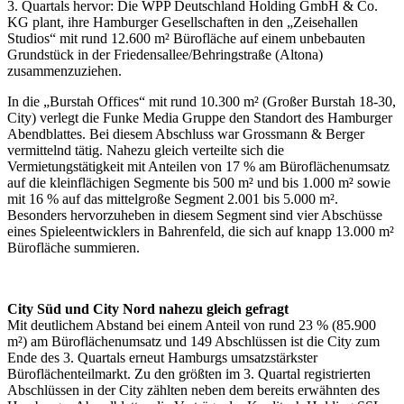
3. Quartals hervor: Die WPP Deutschland Holding GmbH & Co.
KG plant, ihre Hamburger Gesellschaften in den „Zeisehallen
Studios“ mit rund 12.600 m² Bürofläche auf einem unbebauten
Grundstück in der Friedensallee/Behringstraße (Altona)
zusammenzuziehen.
In die „Burstah Offices“ mit rund 10.300 m² (Großer Burstah 18-30,
City) verlegt die Funke Media Gruppe den Standort des Hamburger
Abendblattes. Bei diesem Abschluss war Grossmann & Berger
vermittelnd tätig. Nahezu gleich verteilte sich die
Vermietungstätigkeit mit Anteilen von 17 % am Büroflächenumsatz
auf die kleinflächigen Segmente bis 500 m² und bis 1.000 m² sowie
mit 16 % auf das mittelgroße Segment 2.001 bis 5.000 m².
Besonders hervorzuheben in diesem Segment sind vier Abschüsse
eines Spieleentwicklers in Bahrenfeld, die sich auf knapp 13.000 m²
Bürofläche summieren.
City Süd und City Nord nahezu gleich gefragt
Mit deutlichem Abstand bei einem Anteil von rund 23 % (85.900
m²) am Büroflächenumsatz und 149 Abschlüssen ist die City zum
Ende des 3. Quartals erneut Hamburgs umsatzstärkster
Büroflächenteilmarkt. Zu den größten im 3. Quartal registrierten
Abschlüssen in der City zählten neben dem bereits erwähnten des