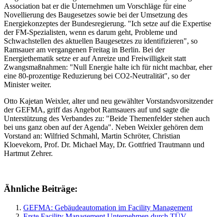
Association bat er die Unternehmen um Vorschläge für eine
Novellierung des Baugesetzes sowie bei der Umsetzung des
Energiekonzeptes der Bundesregierung. "Ich setze auf die Expertise
der FM-Spezialisten, wenn es darum geht, Probleme und
Schwachstellen des aktuellen Baugesetzes zu identifizieren", so
Ramsauer am vergangenen Freitag in Berlin.
Bei der
Energiethematik setze er auf Anreize und Freiwilligkeit statt
Zwangsmaßnahmen: "Null Energie halte ich für nicht machbar, eher
eine 80-prozentige Reduzierung bei CO2-Neutralität", so der
Minister weiter.
Otto Kajetan Weixler, alter und neu gewählter Vorstandsvorsitzender
der GEFMA, griff das Angebot Ramsauers auf und sagte die
Unterstützung des Verbandes zu: "Beide Themenfelder stehen auch
bei uns ganz oben auf der Agenda". Neben Weixler gehören dem
Vorstand an: Wilfried Schmahl, Martin Schröter, Christian
Kloevekorn, Prof. Dr. Michael May, Dr. Gottfried Trautmann und
Hartmut Zehrer.
Ähnliche Beiträge:
GEFMA: Gebäudeautomation im Facility Management
Erste Facility Management Unternehmen durch TÜV