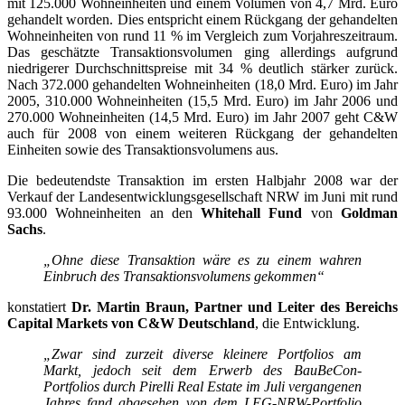
mit 125.000 Wohneinheiten und einem Volumen von 4,7 Mrd. Euro
gehandelt worden. Dies entspricht einem Rückgang der gehandelten
Wohneinheiten von rund 11 % im Vergleich zum Vorjahreszeitraum.
Das geschätzte Transaktionsvolumen ging allerdings aufgrund
niedrigerer Durchschnittspreise mit 34 % deutlich stärker zurück.
Nach 372.000 gehandelten Wohneinheiten (18,0 Mrd. Euro) im Jahr
2005, 310.000 Wohneinheiten (15,5 Mrd. Euro) im Jahr 2006 und
270.000 Wohneinheiten (14,5 Mrd. Euro) im Jahr 2007 geht C&W
auch für 2008 von einem weiteren Rückgang der gehandelten
Einheiten sowie des Transaktionsvolumens aus.
Die bedeutendste Transaktion im ersten Halbjahr 2008 war der
Verkauf der Landesentwicklungsgesellschaft NRW im Juni mit rund
93.000 Wohneinheiten an den
Whitehall Fund
von
Goldman
Sachs
.
„Ohne diese Transaktion wäre es zu einem wahren
Einbruch des Transaktionsvolumens gekommen“
konstatiert
Dr. Martin Braun, Partner und Leiter des Bereichs
Capital Markets von C&W Deutschland
, die Entwicklung.
„Zwar sind zurzeit diverse kleinere Portfolios am
Markt, jedoch seit dem Erwerb des BauBeCon-
Portfolios durch Pirelli Real Estate im Juli vergangenen
Jahres fand abgesehen von dem LEG-NRW-Portfolio