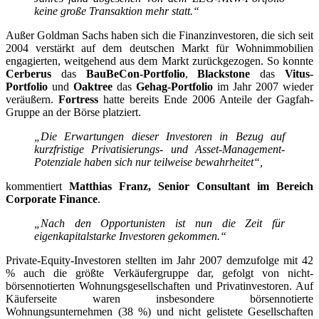
keine große Transaktion mehr statt.“
Außer Goldman Sachs haben sich die Finanzinvestoren, die sich seit
2004 verstärkt auf dem deutschen Markt für Wohnimmobilien
engagierten, weitgehend aus dem Markt zurückgezogen. So konnte
Cerberus
das
BauBeCon-Portfolio
,
Blackstone
das
Vitus-
Portfolio
und
Oaktree
das
Gehag-Portfolio
im Jahr 2007 wieder
veräußern.
Fortress
hatte bereits Ende 2006 Anteile der Gagfah-
Gruppe an der Börse platziert.
„Die Erwartungen dieser Investoren in Bezug auf
kurzfristige Privatisierungs- und Asset-Management-
Potenziale haben sich nur teilweise bewahrheitet“,
kommentiert
Matthias Franz, Senior Consultant im Bereich
Corporate Finance
.
„Nach den Opportunisten ist nun die Zeit für
eigenkapitalstarke Investoren gekommen.“
Private-Equity-Investoren stellten im Jahr 2007 demzufolge mit 42
% auch die größte Verkäufergruppe dar, gefolgt von nicht-
börsennotierten Wohnungsgesellschaften und Privatinvestoren. Auf
Käuferseite waren insbesondere börsennotierte
Wohnungsunternehmen (38 %) und nicht gelistete Gesellschaften