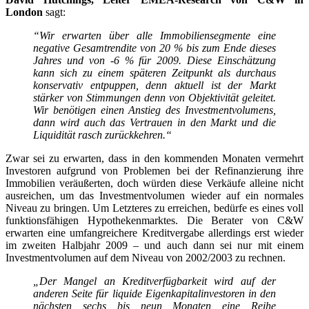
London
sagt:
“Wir erwarten über alle Immobiliensegmente eine
negative Gesamtrendite von 20 % bis zum Ende dieses
Jahres und von -6 % für 2009. Diese Einschätzung
kann sich zu einem späteren Zeitpunkt als durchaus
konservativ entpuppen, denn aktuell ist der Markt
stärker von Stimmungen denn von Objektivität geleitet.
Wir benötigen einen Anstieg des Investmentvolumens,
dann wird auch das Vertrauen in den Markt und die
Liquidität rasch zurückkehren.“
Zwar sei zu erwarten, dass in den kommenden Monaten vermehrt
Investoren aufgrund von Problemen bei der Refinanzierung ihre
Immobilien veräußerten, doch würden diese Verkäufe alleine nicht
ausreichen, um das Investmentvolumen wieder auf ein normales
Niveau zu bringen. Um Letzteres zu erreichen, bedürfe es eines voll
funktionsfähigen Hypothekenmarktes. Die Berater von C&W
erwarten eine umfangreichere Kreditvergabe allerdings erst wieder
im zweiten Halbjahr 2009 – und auch dann sei nur mit einem
Investmentvolumen auf dem Niveau von 2002/2003 zu rechnen.
„Der Mangel an Kreditverfügbarkeit wird auf der
anderen Seite für liquide Eigenkapitalinvestoren in den
nächsten sechs bis neun Monaten eine Reihe