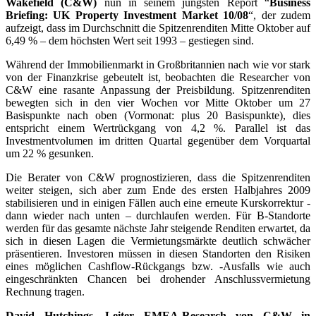
Wakefield (C&W)
nun in seinem jüngsten Report “
Business
Briefing: UK Property Investment Market 10/08
“, der zudem
aufzeigt, dass im Durchschnitt die Spitzenrenditen Mitte Oktober auf
6,49 % – dem höchsten Wert seit 1993 – gestiegen sind.
Während der Immobilienmarkt in Großbritannien nach wie vor stark
von der Finanzkrise gebeutelt ist, beobachten die Researcher von
C&W eine rasante Anpassung der Preisbildung. Spitzenrenditen
bewegten sich in den vier Wochen vor Mitte Oktober um 27
Basispunkte nach oben (Vormonat: plus 20 Basispunkte), dies
entspricht einem Wertrückgang von 4,2 %. Parallel ist das
Investmentvolumen im dritten Quartal gegenüber dem Vorquartal
um 22 % gesunken.
Die Berater von C&W prognostizieren, dass die Spitzenrenditen
weiter steigen, sich aber zum Ende des ersten Halbjahres 2009
stabilisieren und in einigen Fällen auch eine erneute Kurskorrektur -
dann wieder nach unten – durchlaufen werden. Für B-Standorte
werden für das gesamte nächste Jahr steigende Renditen erwartet, da
sich in diesen Lagen die Vermietungsmärkte deutlich schwächer
präsentieren. Investoren müssen in diesen Standorten den Risiken
eines möglichen Cashflow-Rückgangs bzw. -Ausfalls wie auch
eingeschränkten Chancen bei drohender Anschlussvermietung
Rechnung tragen.
David Hutchings, Leiter EMEA-Research von C&W in