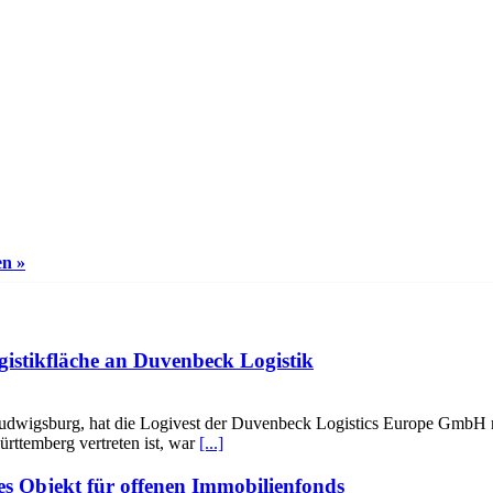
en »
gistikfläche an Duvenbeck Logistik
udwigsburg, hat die Logivest der Duvenbeck Logistics Europe GmbH r
rttemberg vertreten ist, war
[...]
es Objekt für offenen Immobilienfonds