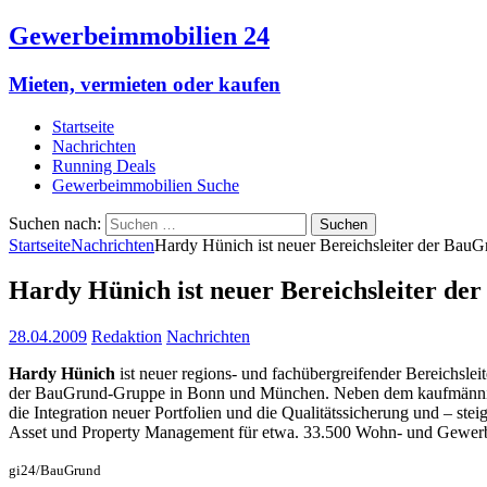
Gewerbeimmobilien 24
Mieten, vermieten oder kaufen
Startseite
Nachrichten
Running Deals
Gewerbeimmobilien Suche
Suchen nach:
Startseite
Nachrichten
Hardy Hünich ist neuer Bereichsleiter der Bau
Hardy Hünich ist neuer Bereichsleiter d
28.04.2009
Redaktion
Nachrichten
Hardy Hünich
ist neuer regions- und fachübergreifender Bereichslei
der BauGrund-Gruppe in Bonn und München. Neben dem kaufmännisc
die Integration neuer Portfolien und die Qualitätssicherung und – s
Asset und Property Management für etwa. 33.500 Wohn- und Gewerb
gi24/BauGrund