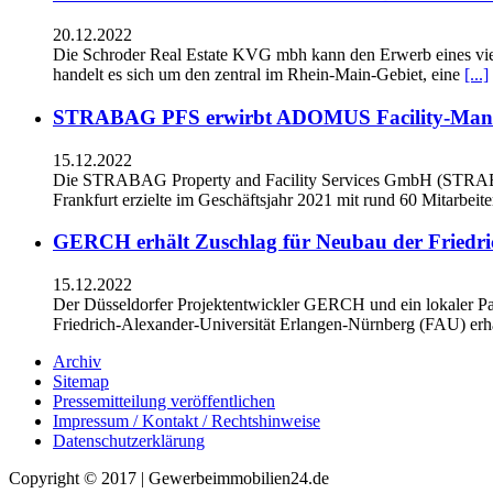
20.12.2022
Die Schroder Real Estate KVG mbh kann den Erwerb eines vie
handelt es sich um den zentral im Rhein-Main-Gebiet, eine
[...]
STRABAG PFS erwirbt ADOMUS Facility-Man
15.12.2022
Die STRABAG Property and Facility Services GmbH (STRAB
Frankfurt erzielte im Geschäftsjahr 2021 mit rund 60 Mitarbeit
GERCH erhält Zuschlag für Neubau der Friedri
15.12.2022
Der Düsseldorfer Projektentwickler GERCH und ein lokaler Pa
Friedrich-Alexander-Universität Erlangen-Nürnberg (FAU) erha
Archiv
Sitemap
Pressemitteilung veröffentlichen
Impressum / Kontakt / Rechtshinweise
Datenschutzerklärung
Copyright © 2017 | Gewerbeimmobilien24.de