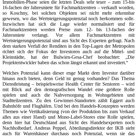
Immobilien-Phase seien die letzten Deals sehr teuer – zum 15-bis
16-fachen der Jahresmiete für Fachmarktzentren – verkauft worden,
so Koschny, bei solchen Objekten sei nicht mehr erkennbar
gewesen, wo das Wertsteigerungspotenzial noch herkommen solle.
Inzwischen hat sich die Lage wieder normalisiert und für
Fachmarktzentren werden Preise zum 12- bis 13-fachen der
Jahresmiete verlangt. Vor allem Fachmarktzentren mit
Wertsteigerungspotenzial sind aus Sicht des Experten gefragt. Nach
dem starken Verfall der Renditen in den Top-Lagen der Metropolen
richtet sich der Fokus der Investoren auch auf die Mittel- und
Kleinstädte, hat der Bulwien-Gesa-Chef beobachtet: „Die
Projektentwickler haben das schon längst erkannt und investiert.“
Welches Potenzial kann dieser enge Markt dem Investor darüber
hinaus noch bieten, denn Geld ist genug vorhanden? Das Thema
Dienstleistung – beispielsweise Health Center für Senioren – wird
mit Blick auf den demografischen Wandel eine größere Rolle
spielen und auch die Nahversorgung in Wohngebieten und
Stadtteilzentren. Zu den Gewinner-Standorten zählt Eggert auch
Bahnhöfe und Flughäfen. Und bei den Handels-Konzepten werden
Themen wie Vertikalisierung (von der Produktion bis zum Verkauf
alles aus einer Hand) und Mono-Label-Stores eine Rolle spielen,
denn hier hat Deutschland aus Sicht des Handelsexperten noch
Nachholbedarf. Andreas Peppel, Abteilungsdirektor der IKB sieht
auch für Warenhäuser durchaus noch Potenzial, wenn sie das