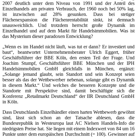
2007 deutlich unter dem Niveau von 1991 und der Anteil des
Einzelhandels am privaten Verbrauch, der 1960 noch bei 50% lag,
ist inzwischen auf 28% gesunken. Dass bei stetiger
Flächenexpansion die Flächenrentabilität sinkt, ist demnach
unausweichlich. Und trotzdem herrscht große Dynamik im
Einzelhandel und auf dem Markt für Handelsimmobilien. Was ist
das Mysterium dieser paradoxen Entwicklung?
„Wenn es im Handel nicht läuft, was tut er dann? Er investiert und
baut“, beantwortet Unternehmensberater Ulrich Eggert, früher
Geschäftsführer der BBE Köln, den ersten Teil der Frage. Und
Joachim Stumpf, Geschäftsführer BBE München und der IPH
Handelsimmobilien GmbH gleichfalls in München, ergänzt:
„Solange jemand glaubt, sein Standort und sein Konzept seien
besser als das der Wettbewerber nebenan, solange gibt es Dynamik
in diesem Markt.“ Und welches die besseren Konzepte und die
Standorte mit Perspektive sind, damit beschäftigte sich die
Konferenz „Retailmarkt Deutschland“ der IIR Deutschland GmbH
in Köln.
Dass Deutschlands Einzelhändler einen harten Wettbewerb gewöhnt
sind, lässt sich schon an der Tatsache ablesen, dass die
Bundesrepublik in Westeuropa laut AC Nielsen Handels-Info die
niedrigsten Preise hat. Sie liegen mit einem Indexwert von 84 um 16
Punkte unter dem europäischen Durchschnitt (= 100). Gewinner auf