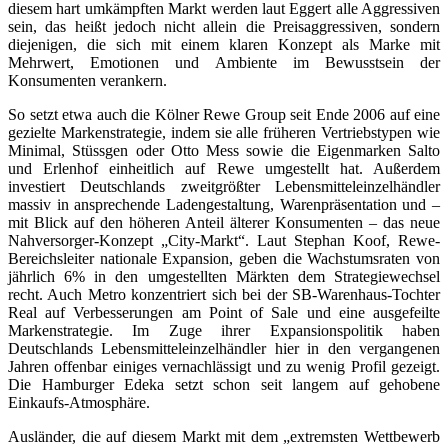
diesem hart umkämpften Markt werden laut Eggert alle Aggressiven
sein, das heißt jedoch nicht allein die Preisaggressiven, sondern
diejenigen, die sich mit einem klaren Konzept als Marke mit
Mehrwert, Emotionen und Ambiente im Bewusstsein der
Konsumenten verankern.
So setzt etwa auch die Kölner Rewe Group seit Ende 2006 auf eine
gezielte Markenstrategie, indem sie alle früheren Vertriebstypen wie
Minimal, Stüssgen oder Otto Mess sowie die Eigenmarken Salto
und Erlenhof einheitlich auf Rewe umgestellt hat. Außerdem
investiert Deutschlands zweitgrößter Lebensmitteleinzelhändler
massiv in ansprechende Ladengestaltung, Warenpräsentation und –
mit Blick auf den höheren Anteil älterer Konsumenten – das neue
Nahversorger-Konzept „City-Markt“. Laut Stephan Koof, Rewe-
Bereichsleiter nationale Expansion, geben die Wachstumsraten von
jährlich 6% in den umgestellten Märkten dem Strategiewechsel
recht. Auch Metro konzentriert sich bei der SB-Warenhaus-Tochter
Real auf Verbesserungen am Point of Sale und eine ausgefeilte
Markenstrategie. Im Zuge ihrer Expansionspolitik haben
Deutschlands Lebensmitteleinzelhändler hier in den vergangenen
Jahren offenbar einiges vernachlässigt und zu wenig Profil gezeigt.
Die Hamburger Edeka setzt schon seit langem auf gehobene
Einkaufs-Atmosphäre.
Ausländer, die auf diesem Markt mit dem „extremsten Wettbewerb