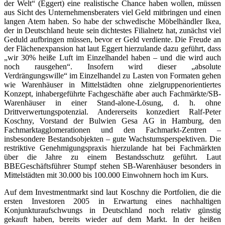
der Welt“ (Eggert) eine realistische Chance haben wollen, müssen
aus Sicht des Unternehmensberaters viel Geld mitbringen und einen
langen Atem haben. So habe der schwedische Möbelhändler Ikea,
der in Deutschland heute sein dichtestes Filialnetz hat, zunächst viel
Geduld aufbringen müssen, bevor er Geld verdiente. Die Freude an
der Flächenexpansion hat laut Eggert hierzulande dazu geführt, dass
„wir 30% heiße Luft im Einzelhandel haben – und die wird auch
noch rausgehen“. Insofern wird dieser „absolute
Verdrängungswille“ im Einzelhandel zu Lasten von Formaten gehen
wie Warenhäuser in Mittelstädten ohne zielgruppenorientiertes
Konzept, inhabergeführte Fachgeschäfte aber auch Fachmärkte/SB-
Warenhäuser in einer Stand-alone-Lösung, d. h. ohne
Drittverwertungspotenzial. Andererseits konzediert Ralf-Peter
Koschny, Vorstand der Bulwien Gesa AG in Hamburg, den
Fachmarktagglomerationen und den Fachmarkt-Zentren –
insbesondere Bestandsobjekten – gute Wachstumsperspektiven. Die
restriktive Genehmigungspraxis hierzulande hat bei Fachmärkten
über die Jahre zu einem Bestandsschutz geführt. Laut
BBEGeschäftsführer Stumpf stehen SB-Warenhäuser besonders in
Mittelstädten mit 30.000 bis 100.000 Einwohnern hoch im Kurs.
Auf dem Investmentmarkt sind laut Koschny die Portfolien, die die
ersten Investoren 2005 in Erwartung eines nachhaltigen
Konjunkturaufschwungs in Deutschland noch relativ günstig
gekauft haben, bereits wieder auf dem Markt. In der heißen