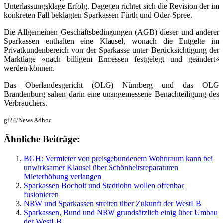
Unterlassungsklage Erfolg. Dagegen richtet sich die Revision der im
konkreten Fall beklagten Sparkassen Fürth und Oder-Spree.
Die Allgemeinen Geschäftsbedingungen (AGB) dieser und anderer
Sparkassen enthalten eine Klausel, wonach die Entgelte im
Privatkundenbereich von der Sparkasse unter Berücksichtigung der
Marktlage «nach billigem Ermessen festgelegt und geändert»
werden können.
Das Oberlandesgericht (OLG) Nürnberg und das OLG
Brandenburg sahen darin eine unangemessene Benachteiligung des
Verbrauchers.
gi24/News Adhoc
Ähnliche Beiträge:
BGH: Vermieter von preisgebundenem Wohnraum kann bei
unwirksamer Klausel über Schönheitsreparaturen
Mieterhöhung verlangen
Sparkassen Bocholt und Stadtlohn wollen offenbar
fusionieren
NRW und Sparkassen streiten über Zukunft der WestLB
Sparkassen, Bund und NRW grundsätzlich einig über Umbau
der WestLB