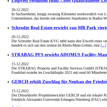
Logivest vermittelt rund 7.000 Quadratmeter Lo
20.12.2022
In Sachsenheim, knapp zwanzig Kilometer nordwestlich von L
Unternehmen, das bereits mit mehreren Standorten in Baden-Wü
Schroder Real Estate erwirbt von MB Park viert
20.12.2022
Die Schroder Real Estate KVG mbh kann den Erwerb eines vie
handelt es sich um den zentral im Rhein-Main-Gebiet, eine
[...]
STRABAG PFS erwirbt ADOMUS Facility-Man
15.12.2022
Die STRABAG Property and Facility Services GmbH (STRAB
Frankfurt erzielte im Geschäftsjahr 2021 mit rund 60 Mitarbeit
GERCH erhält Zuschlag für Neubau der Friedri
15.12.2022
Der Düsseldorfer Projektentwickler GERCH und ein lokaler Pa
Friedrich-Alexander-Universität Erlangen-Nürnberg (FAU) erha