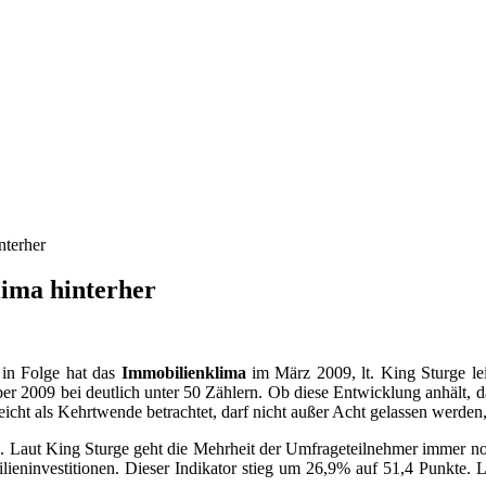
nterher
ima hinterher
 in Folge hat das
Immobilienklima
im März 2009, lt. King Sturge l
 2009 bei deutlich unter 50 Zählern. Ob diese Entwicklung anhält, darf
eicht als Kehrtwende betrachtet, darf nicht außer Acht gelassen werd
. Laut King Sturge geht die Mehrheit der Umfrageteilnehmer immer no
ninvestitionen. Dieser Indikator stieg um 26,9% auf 51,4 Punkte. L