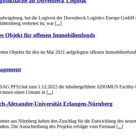
gistikfläche an Duvenbeck Logistik
udwigsburg, hat die Logivest der Duvenbeck Logistics Europe GmbH r
rttemberg vertreten ist, war
[...]
es Objekt für offenen Immobilienfonds
rten Objekts für den im Mai 2021 aufgelegten offenen Immobilienfon
agement
AG PFS) hat zum 1.12.2022 die inhabergeführte ADOMUS Facility-
er:innen einen Umsatz in
[...]
ch-Alexander-Universität Erlangen-Nürnberg
rtner aus Nürnberg haben den Zuschlag für die Entwicklung des neue
lten. Die Ausschreibung des Projekts erfolgte vom Freistaat
[...]