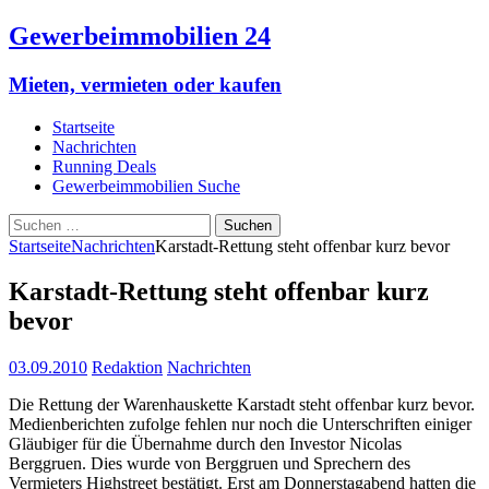
Gewerbeimmobilien 24
Mieten, vermieten oder kaufen
Startseite
Nachrichten
Running Deals
Gewerbeimmobilien Suche
Suchen
nach:
Startseite
Nachrichten
Karstadt-Rettung steht offenbar kurz bevor
Karstadt-Rettung steht offenbar kurz
bevor
03.09.2010
Redaktion
Nachrichten
Die Rettung der Warenhauskette Karstadt steht offenbar kurz bevor.
Medienberichten zufolge fehlen nur noch die Unterschriften einiger
Gläubiger für die Übernahme durch den Investor Nicolas
Berggruen. Dies wurde von Berggruen und Sprechern des
Vermieters Highstreet bestätigt. Erst am Donnerstagabend hatten die