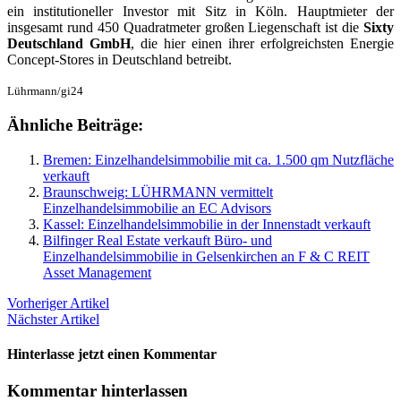
ein institutioneller Investor mit Sitz in Köln. Hauptmieter der
insgesamt rund 450 Quadratmeter großen Liegenschaft ist die
Sixty
Deutschland GmbH
, die hier einen ihrer erfolgreichsten Energie
Concept-Stores in Deutschland betreibt.
Lührmann/gi24
Ähnliche Beiträge:
Bremen: Einzelhandelsimmobilie mit ca. 1.500 qm Nutzfläche
verkauft
Braunschweig: LÜHRMANN vermittelt
Einzelhandelsimmobilie an EC Advisors
Kassel: Einzelhandelsimmobilie in der Innenstadt verkauft
Bilfinger Real Estate verkauft Büro- und
Einzelhandelsimmobilie in Gelsenkirchen an F & C REIT
Asset Management
Vorheriger Artikel
Nächster Artikel
Hinterlasse jetzt einen Kommentar
Kommentar hinterlassen