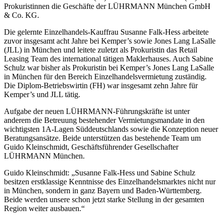
Prokuristinnen die Geschäfte der LÜHRMANN München GmbH
& Co. KG.
Die gelernte Einzelhandels-Kauffrau Susanne Falk-Hess arbeitete
zuvor insgesamt acht Jahre bei Kemper’s sowie Jones Lang LaSalle
(JLL) in München und leitete zuletzt als Prokuristin das Retail
Leasing Team des international tätigen Maklerhauses. Auch Sabine
Schulz war bisher als Prokuristin bei Kemper’s Jones Lang LaSalle
in München für den Bereich Einzelhandelsvermietung zuständig.
Die Diplom-Betriebswirtin (FH) war insgesamt zehn Jahre für
Kemper’s und JLL tätig.
Aufgabe der neuen LÜHRMANN-Führungskräfte ist unter
anderem die Betreuung bestehender Vermietungsmandate in den
wichtigsten 1A-Lagen Süddeutschlands sowie die Konzeption neuer
Beratungsansätze. Beide unterstützen das bestehende Team um
Guido Kleinschmidt, Geschäftsführender Gesellschafter
LÜHRMANN München.
Guido Kleinschmidt: „Susanne Falk-Hess und Sabine Schulz
besitzen erstklassige Kenntnisse des Einzelhandelsmarktes nicht nur
in München, sondern in ganz Bayern und Baden-Württemberg.
Beide werden unsere schon jetzt starke Stellung in der gesamten
Region weiter ausbauen.“