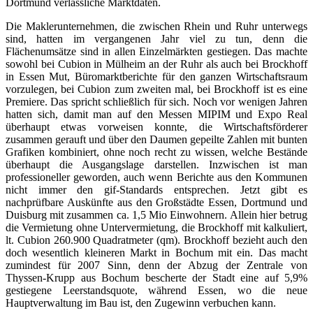
Dortmund verlässliche Marktdaten.
Die Maklerunternehmen, die zwischen Rhein und Ruhr unterwegs
sind, hatten im vergangenen Jahr viel zu tun, denn die
Flächenumsätze sind in allen Einzelmärkten gestiegen. Das machte
sowohl bei Cubion in Mülheim an der Ruhr als auch bei Brockhoff
in Essen Mut, Büromarktberichte für den ganzen Wirtschaftsraum
vorzulegen, bei Cubion zum zweiten mal, bei Brockhoff ist es eine
Premiere. Das spricht schließlich für sich. Noch vor wenigen Jahren
hatten sich, damit man auf den Messen MIPIM und Expo Real
überhaupt etwas vorweisen konnte, die Wirtschaftsförderer
zusammen gerauft und über den Daumen gepeilte Zahlen mit bunten
Grafiken kombiniert, ohne noch recht zu wissen, welche Bestände
überhaupt die Ausgangslage darstellen. Inzwischen ist man
professioneller geworden, auch wenn Berichte aus den Kommunen
nicht immer den gif-Standards entsprechen. Jetzt gibt es
nachprüfbare Auskünfte aus den Großstädte Essen, Dortmund und
Duisburg mit zusammen ca. 1,5 Mio Einwohnern. Allein hier betrug
die Vermietung ohne Untervermietung, die Brockhoff mit kalkuliert,
lt. Cubion 260.900 Quadratmeter (qm). Brockhoff bezieht auch den
doch wesentlich kleineren Markt in Bochum mit ein. Das macht
zumindest für 2007 Sinn, denn der Abzug der Zentrale von
Thyssen-Krupp aus Bochum bescherte der Stadt eine auf 5,9%
gestiegene Leerstandsquote, während Essen, wo die neue
Hauptverwaltung im Bau ist, den Zugewinn verbuchen kann.