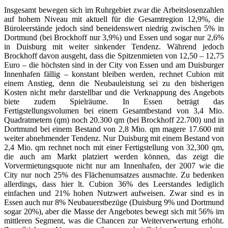
Insgesamt bewegen sich im Ruhrgebiet zwar die Arbeitslosenzahlen
auf hohem Niveau mit aktuell für die Gesamtregion 12,9%, die
Büroleerstände jedoch sind beneidenswert niedrig zwischen 5% in
Dortmund (bei Brockhoff nur 3,9%) und Essen und sogar nur 2,6%
in Duisburg mit weiter sinkender Tendenz. Während jedoch
Brockhoff davon ausgeht, dass die Spitzenmieten von 12,50 – 12,75
Euro – die höchsten sind in der City von Essen und am Duisburger
Innenhafen fällig – konstant bleiben werden, rechnet Cubion mit
einem Anstieg, denn die Neubauleistung sei zu den bisherigen
Kosten nicht mehr darstellbar und die Verknappung des Angebots
biete zudem Spielräume. In Essen beträgt das
Fertigstellungsvolumen bei einem Gesamtbestand von 3,4 Mio.
Quadratmetern (qm) noch 20.300 qm (bei Brockhoff 22.700) und in
Dortmund bei einem Bestand von 2,8 Mio. qm magere 17.600 mit
weiter abnehmender Tendenz. Nur Duisburg mit einem Bestand von
2,4 Mio. qm rechnet noch mit einer Fertigstellung von 32,300 qm,
die auch am Markt platziert werden können, das zeigt die
Vorvermietungsquote nicht nur am Innenhafen, der 2007 wie die
City nur noch 25% des Flächenumsatzes ausmachte. Zu bedenken
allerdings, dass hier lt. Cubion 36% des Leerstandes lediglich
einfachen und 21% hohen Nutzwert aufweisen. Zwar sind es in
Essen auch nur 8% Neubauerstbezüge (Duisburg 9% und Dortmund
sogar 20%), aber die Masse der Angebotes bewegt sich mit 56% im
mittleren Segment, was die Chancen zur Weiterverwertung erhöht.