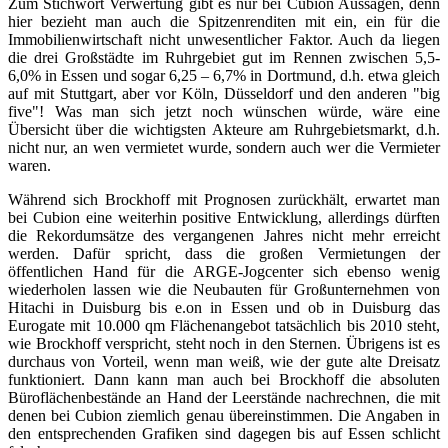
Zum Stichwort Verwertung gibt es nur bei Cubion Aussagen, denn
hier bezieht man auch die Spitzenrenditen mit ein, ein für die
Immobilienwirtschaft nicht unwesentlicher Faktor. Auch da liegen
die drei Großstädte im Ruhrgebiet gut im Rennen zwischen 5,5-
6,0% in Essen und sogar 6,25 – 6,7% in Dortmund, d.h. etwa gleich
auf mit Stuttgart, aber vor Köln, Düsseldorf und den anderen "big
five"! Was man sich jetzt noch wünschen würde, wäre eine
Übersicht über die wichtigsten Akteure am Ruhrgebietsmarkt, d.h.
nicht nur, an wen vermietet wurde, sondern auch wer die Vermieter
waren.
Während sich Brockhoff mit Prognosen zurückhält, erwartet man
bei Cubion eine weiterhin positive Entwicklung, allerdings dürften
die Rekordumsätze des vergangenen Jahres nicht mehr erreicht
werden. Dafür spricht, dass die großen Vermietungen der
öffentlichen Hand für die ARGE-Jogcenter sich ebenso wenig
wiederholen lassen wie die Neubauten für Großunternehmen von
Hitachi in Duisburg bis e.on in Essen und ob in Duisburg das
Eurogate mit 10.000 qm Flächenangebot tatsächlich bis 2010 steht,
wie Brockhoff verspricht, steht noch in den Sternen. Übrigens ist es
durchaus von Vorteil, wenn man weiß, wie der gute alte Dreisatz
funktioniert. Dann kann man auch bei Brockhoff die absoluten
Büroflächenbestände an Hand der Leerstände nachrechnen, die mit
denen bei Cubion ziemlich genau übereinstimmen. Die Angaben in
den entsprechenden Grafiken sind dagegen bis auf Essen schlicht