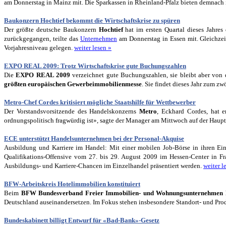
am Donnerstag in Mainz mit. Die Sparkassen in Rheinland-Pfalz bieten demnac
Baukonzern Hochtief bekommt die Wirtschaftskrise zu spüren
Der größte deutsche Baukonzern
Hochtief
hat im ersten Quartal dieses Jahre
zurückgegangen, teilte das
Unternehmen
am Donnerstag in Essen mit. Gleichzei
Vorjahresniveau gelegen.
weiter lesen »
EXPO REAL 2009: Trotz Wirtschaftskrise gute Buchungszahlen
Die
EXPO REAL 2009
verzeichnet gute Buchungszahlen, sie bleibt aber von 
größten europäischen Gewerbeimmobilienmesse
. Sie findet dieses Jahr zum z
Metro-Chef Cordes kritisiert mögliche Staatshilfe für Wettbewerber
Der Vorstandsvorsitzende des Handelskonzerns
Metro
, Eckhard Cordes, hat er
ordnungspolitisch fragwürdig ist», sagte der Manager am Mittwoch auf der Hau
ECE unterstützt Handelsunternehmen bei der Personal-Akquise
Ausbildung und Karriere im Handel: Mit einer mobilen Job-Börse in ihren Ein
Qualifikations-Offensive vom 27. bis 29. August 2009 im Hessen-Center in 
Ausbildungs- und Karriere-Chancen im Einzelhandel präsentiert werden.
weiter l
BFW-Arbeitskreis Hotelimmobilien konstituiert
Beim
BFW Bundesverband Freier Immobilien- und Wohnungsunternehmen
Deutschland auseinandersetzen. Im Fokus stehen insbesondere Standort- und Pr
Bundeskabinett billigt Entwurf für «Bad-Bank»-Gesetz