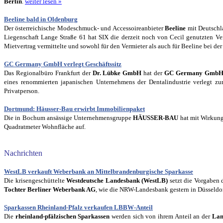
Berlin
.
weiter lesen »
Beeline bald in Oldenburg
Der österreichische Modeschmuck- und Accessoireanbieter
Beeline
mit Deutschl
Liegenschaft Lange Straße 61 hat SIX die derzeit noch von Cecil genutzten Ve
Mietvertrag vermittelte und sowohl für den Vermieter als auch für Beeline bei de
GC Germany GmbH verlegt Geschäftssitz
Das Regionalbüro Frankfurt der
Dr. Lübke GmbH
hat der
GC Germany Gmb
eines renommierten japanischen Unternehmens der Dentalindustrie verlegt 
Privatperson.
Dortmund: Häusser-Bau erwirbt Immobilienpaket
Die in Bochum ansässige Unternehmensgruppe
HÄUSSER-BAU
hat mit Wirkun
Quadratmeter Wohnfläche auf.
Nachrichten
WestLB verkauft Weberbank an Mittelbrandenburgische Sparkasse
Die krisengeschüttelte
Westdeutsche Landesbank (WestLB)
setzt die Vorgaben
Tochter Berliner Weberbank AG
, wie die NRW-Landesbank gestern in Düsseldo
Sparkassen Rheinland-Pfalz verkaufen LBBW-Anteil
Die
rheinland-pfälzischen Sparkassen
werden sich von ihrem Anteil an der
Lan