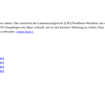
bst zahlen. Das entschied das Landessozialgericht (LSG) Nordrhein-Westfalen mit 
IV»-Empfänger sein Haus verkauft, um in eine kleinere Wohnung zu ziehen. Eine 
ng verbunden.
weiter lesen »
ews
ews
ews
ews