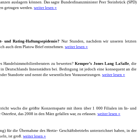
lanzen auslagern können. Das sagte Bundesfinanzminister Peer Steinbrück (SPD)
ken getragen werden.
weiter lesen »
kt- und Rating-Haftungsepidemie?
Nur Stunden, nachdem wir unseren letzten
rlich auch dem Platow Brief entnehmen.
weiter lesen »
nes Handelsimmobilienberaters zu bewerten?
Kemper’s Jones Lang LaSalle
, die
in Deutschlands Innenstädten bei. Bedingung ist jedoch eine konsequent an die
nder Standorte und nennt die wesentlichen Voraussetzungen.
weiter lesen »
cht wuchs die größte Konzernsparte mit ihren über 1 000 Filialen im In- und
sterfest, das 2008 in den März gefallen war, zu erfassen.
weiter lesen »
rung) für die Übernahme des Hertie- Geschäftsbetriebs unterzeichnet haben, in der
eln, ist groß.
weiter lesen »