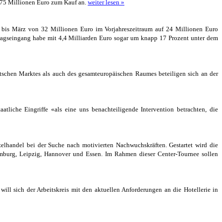
175 Millionen Euro zum Kauf an.
weiter lesen »
ar bis März von 32 Millionen Euro im Vorjahreszeitraum auf 24 Millionen Euro
tragseingang habe mit 4,4 Milliarden Euro sogar um knapp 17 Prozent unter dem
utschen Marktes als auch des gesamteuropäischen Raumes beteiligen sich an der
aatliche Eingriffe «als eine uns benachteiligende Intervention betrachten, die
elhandel bei der Suche nach motivierten Nachwuchskräften. Gestartet wird die
mburg, Leipzig, Hannover und Essen. Im Rahmen dieser Center-Tournee sollen
will sich der Arbeitskreis mit den aktuellen Anforderungen an die Hotellerie in