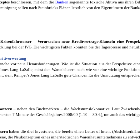
zeptes
beschlossen, mit dem die
Banken
sogenannte toxische Aktiva aus ihren Bi
zbereinigung sollen nach Steinbrücks Plänen letztlich von den Eigentümern der Ban
 Krisenfahrwasser – Verursachen neue Kreditvertrags-Klauseln eine Prospe
icklung bei der IVG. Die wichtigsten Fakten konnten Sie der Tagespresse und natü
rittverwertung
anche vor neue Herausforderungen. Wie ist die Situation aus der Perspektive ei
nes Lang LaSalle, misst den Warenhäusern nach wie vor eine wichtige Funktion 
t, sieht Kemper’s Jones Lang LaSalle gute Chancen für die Umnutzung entspreche
Konzern
– neben den Buchmärkten – die Wachstumslokomotive. Laut Zwischenberi
rsten 7 Monate des Geschäftsjahres 2008/09 (1.10. – 30.4.), um auch das wichtige O
usern
haben die drei Investoren, die bereits einen Letter of Intent (Absichtserklä
zene, die Neukonzeption eines innerstädtischen Warenhausunternehmens zu entwick