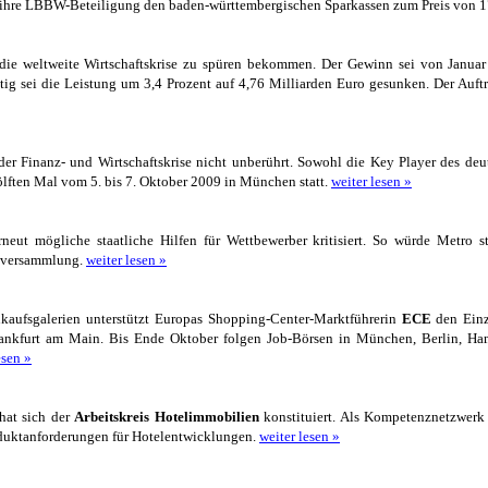
h ihre LBBW-Beteiligung den baden-württembergischen Sparkassen zum Preis von 
s die weltweite Wirtschaftskrise zu spüren bekommen. Der Gewinn sei von Janu
tig sei die Leistung um 3,4 Prozent auf 4,76 Milliarden Euro gesunken. Der Auf
der Finanz- und Wirtschaftskrise nicht unberührt. Sowohl die Key Player des de
wölften Mal vom 5. bis 7. Oktober 2009 in München statt.
weiter lesen »
neut mögliche staatliche Hilfen für Wettbewerber kritisiert. So würde Metro st
ptversammlung.
weiter lesen »
kaufsgalerien unterstützt Europas Shopping-Center-Marktführerin
ECE
den Einz
Frankfurt am Main. Bis Ende Oktober folgen Job-Börsen in München, Berlin, Ha
esen »
hat sich der
Arbeitskreis Hotelimmobilien
konstituiert. Als Kompetenznetzwerk 
oduktanforderungen für Hotelentwicklungen.
weiter lesen »