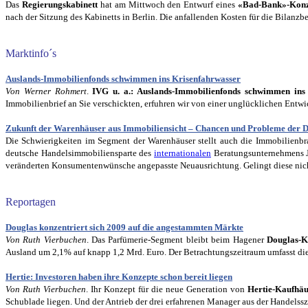
Das
Regierungskabinett
hat am Mittwoch den Entwurf eines
«Bad-Bank»-Kon
nach der Sitzung des Kabinetts in Berlin. Die anfallenden Kosten für die Bilan
Marktinfo´s
Auslands-Immobilienfonds schwimmen ins Krisenfahrwasser
Von Werner Rohmert
.
IVG u. a.: Auslands-Immobilienfonds schwimmen ins
Immobilienbrief an Sie verschickten, erfuhren wir von einer unglücklichen Entw
Zukunft der Warenhäuser aus Immobiliensicht – Chancen und Probleme der D
Die Schwierigkeiten im Segment der Warenhäuser stellt auch die Immobilienbr
deutsche Handelsimmobiliensparte des
internationalen
Beratungsunternehmens Jo
veränderten Konsumentenwünsche angepasste Neuausrichtung. Gelingt diese nich
Reportagen
Douglas konzentriert sich 2009 auf die angestammten Märkte
Von Ruth Vierbuchen
. Das Parfümerie-Segment bleibt beim Hagener
Douglas-
Ausland um 2,1% auf knapp 1,2 Mrd. Euro. Der Betrachtungszeitraum umfasst die e
Hertie: Investoren haben ihre Konzepte schon bereit liegen
Von Ruth Vierbuchen
. Ihr Konzept für die neue Generation von
Hertie-Kaufhä
Schublade liegen. Und der Antrieb der drei erfahrenen Manager aus der Handelss