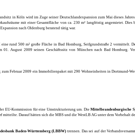
andsitz in Köln wird im Zuge seiner Deutschlandexpansion zum Mai dieses Jahres 
rkaufsräume mit einer Gesamtfläche von ca. 230 m² langfristig angemietet. Dies
r Expansion nach Oldenburg beratend tätig war.
H
eine rund 500 m² große Fläche in Bad Homburg, Seifgrundstraße 2 vermittelt. D
zum 01. August 2009 seinen Geschäftssitz von München nach Bad Homburg. Ver
g zum Februar 2009 ein Immobilienpaket mit 290 Wohneinheiten in Dortmund-Wes
 der EU-Kommission für eine Umstrukturierung um. Die
Mittelbrandenburgische 
rf mitteilte. Darauf hätten sich die MBS und die WestLB AG unter dem Vorbehalt 
desbank Baden-Württemberg (LBBW)
trennen. Das sei auf der Verbandsversam