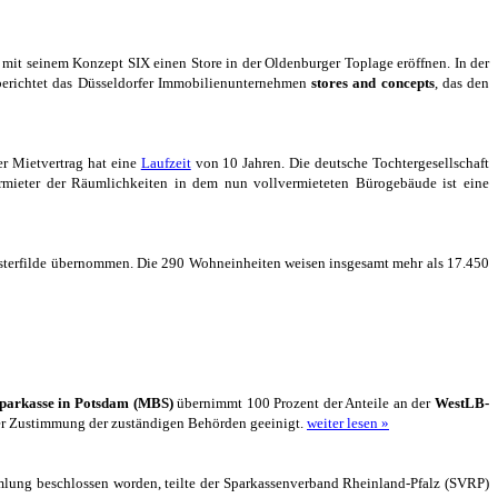
mit seinem Konzept SIX einen Store in der Oldenburger Toplage eröffnen. In der
 berichtet das Düsseldorfer Immobilienunternehmen
stores and concepts
, das den
er Mietvertrag hat eine
Laufzeit
von 10 Jahren. Die deutsche Tochtergesellschaft
mieter der Räumlichkeiten in dem nun vollvermieteten Bürogebäude ist eine
terfilde übernommen. Die 290 Wohneinheiten weisen insgesamt mehr als 17.450
Sparkasse in Potsdam (MBS)
übernimmt 100 Prozent der Anteile an der
WestLB-
der Zustimmung der zuständigen Behörden geeinigt.
weiter lesen »
mlung beschlossen worden, teilte der Sparkassenverband Rheinland-Pfalz (SVRP)